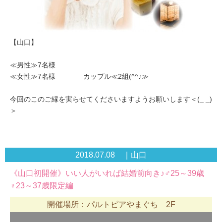
【山口】
≪男性≫7名様
≪女性≫7名様 カップル≪2組(^^♪≫
今回のこのご縁を実らせてくださいますようお願いします＜(_ _)
＞
2018.07.08 ｜山口
《山口初開催》いい人がいれば結婚前向き♪♂25～39歳
♀23～37歳限定編
開催場所：パルトピアやまぐち 2F