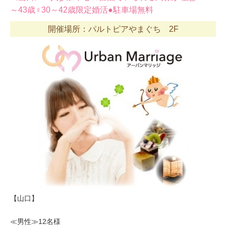
～43歳♀30～42歳限定婚活●駐車場無料
開催場所：パルトピアやまぐち 2F
【山口】
≪男性≫12名様