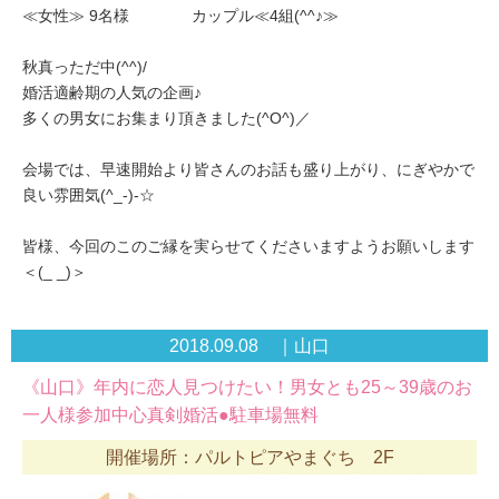
≪女性≫ 9名様 カップル≪4組(^^♪≫
秋真っただ中(^^)/
婚活適齢期の人気の企画♪
多くの男女にお集まり頂きました(^O^)／
会場では、早速開始より皆さんのお話も盛り上がり、にぎやかで
良い雰囲気(^_-)-☆
皆様、今回のこのご縁を実らせてくださいますようお願いします
＜(_ _)＞
2018.09.08 ｜山口
《山口》年内に恋人見つけたい！男女とも25～39歳のお
一人様参加中心真剣婚活●駐車場無料
開催場所：パルトピアやまぐち 2F