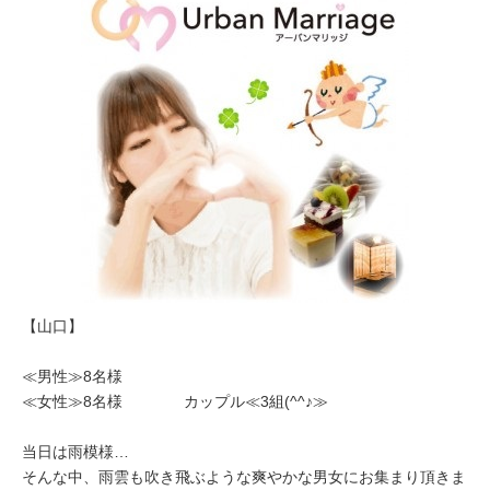
【山口】
≪男性≫8名様
≪女性≫8名様 カップル≪3組(^^♪≫
当日は雨模様…
そんな中、雨雲も吹き飛ぶような爽やかな男女にお集まり頂きま