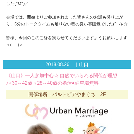
した(^O^)／
会場では、開始よりご参加されました皆さんのお話も盛り上が
り、5分のトークタイムも足りない程の良い雰囲気でした(^_-)-☆
皆様、今回のこのご縁を実らせてくださいますようお願いします
＜(_ _)＞
2018.08.26 ｜山口
《山口》一人参加中心☆ 自然でいられる関係が理想
♪♂30～42歳 ♀28～40歳の婚活●駐車場無料
開催場所：パルトピアやまぐち 2F