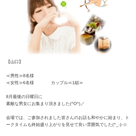
【山口】
≪男性≫8名様
≪女性≫6名様 カップル≪1組≫
8月最後の日曜日に
素敵な男女にお集まり頂きました(^O^)／
会場では、ご参加されました皆さんのお話も和やかに始まり、ト
ークタイムも終始盛り上がりを見せて良い雰囲気でした(^_-)-☆