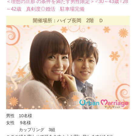
＜理想の旦那 の条件を満たす男性限定＞♂30～43歳♀28
～42歳 真剣度◎婚活 駐車場完備
開催場所：ハイブ長岡 2階 Ｄ
男性 10名様
女性 9名様
カップリング 3組