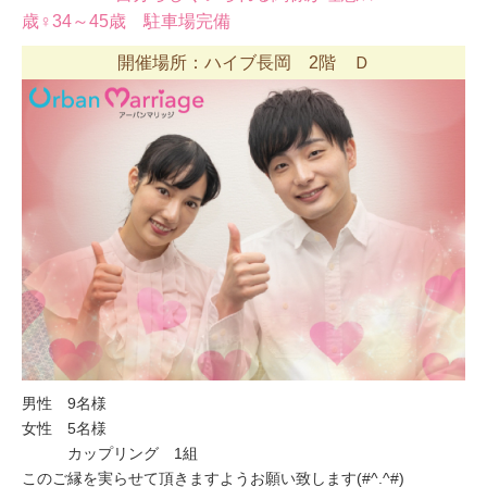
歳♀34～45歳 駐車場完備
開催場所：ハイブ長岡 2階 Ｄ
男性 9名様
女性 5名様
カップリング 1組
このご縁を実らせて頂きますようお願い致します(#^.^#)