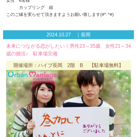
女性 6名様
カップリング 組
このご縁を実らせて頂きますようお願い致します(#^.^#)
2024.10.27 ｜長岡
未来につながる恋がしたい！男性23～35歳、女性21～34
歳の婚活♪ 駐車場完備
開催場所：ハイブ長岡 2階 B 【駐車場無料】