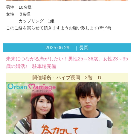
男性 10名様
女性 8名様
カップリング 1組
このご縁を実らせて頂きますようお願い致します(#^.^#)
2025.06.29 ｜長岡
未来につながる恋がしたい！男性25～36歳、女性23～35
歳の婚活♪ 駐車場完備
開催場所：ハイブ長岡 2階 Ｄ