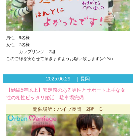
男性 9名様
女性 7名様
カップリング 2組
このご縁を実らせて頂きますようお願い致します(#^.^#)
2025.06.29 ｜長岡
【勤続5年以上】安定感のある男性とサポート上手な女
性の相性ピッタリ婚活 駐車場完備
開催場所：ハイブ長岡 2階 Ｄ