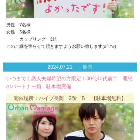
男性 7名様
女性 5名様
カップリング 3組
このご縁を実らせて頂きますようお願い致します(#^.^#)
2024.07.21 ｜長岡
いつまでも恋人夫婦希望の方限定！30代40代前半 理想
のパートナー婚 駐車場完備
開催場所：ハイブ長岡 2階 B 【駐車場無料】