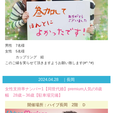
男性 7名様
女性 5名様
カップリング 組
このご縁を実らせて頂きますようお願い致します(#^.^#)
2024.04.28 ｜長岡
女性支持率ナンバー1【同世代婚】premium人気の8歳
幅 28歳～36歳【駐車場完備】
開催場所：ハイブ長岡 2階 Ｄ