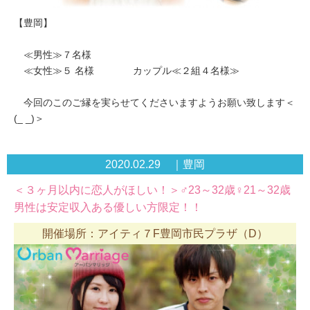
【豊岡】
≪男性≫７名様
≪女性≫５ 名様 カップル≪２組４名様≫
今回のこのご縁を実らせてくださいますようお願い致します＜
(_ _)＞
2020.02.29 ｜豊岡
＜３ヶ月以内に恋人がほしい！＞♂23～32歳♀21～32歳
男性は安定収入ある優しい方限定！！
開催場所：アイティ７F豊岡市民プラザ（D）