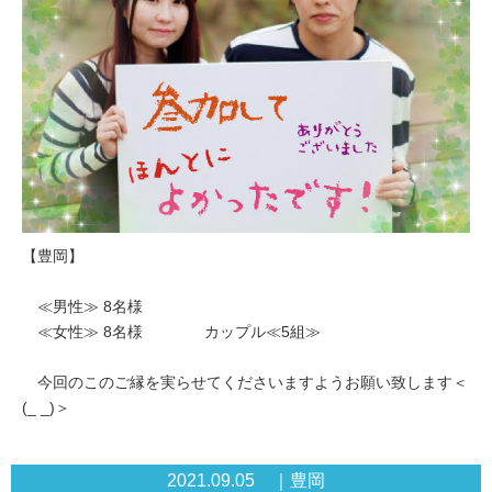
【豊岡】
≪男性≫ 8名様
≪女性≫ 8名様 カップル≪5組≫
今回のこのご縁を実らせてくださいますようお願い致します＜
(_ _)＞
2021.09.05 ｜豊岡