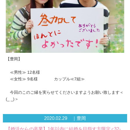
【豊岡】
≪男性≫ 12名様
≪女性≫ 9名様 カップル≪7組≫
今回のこのご縁を実らせてくださいますようお願い致します＜
(_ _)＞
2020.02.29 ｜豊岡
【婚活からの卒業】1年以内に結婚を目指す方限定♂32-