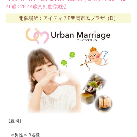
46歳♀28-44歳真剣度◎婚活
開催場所：アイティ７F豊岡市民プラザ（D）
【豊岡】
≪男性≫ 9名様