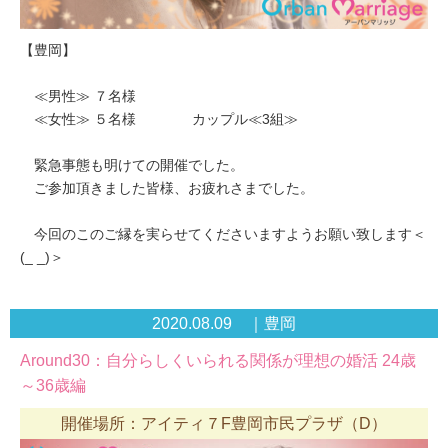
【豊岡】
≪男性≫ ７名様
≪女性≫ ５名様 カップル≪3組≫
緊急事態も明けての開催でした。
ご参加頂きました皆様、お疲れさまでした。
今回のこのご縁を実らせてくださいますようお願い致します＜
(_ _)＞
2020.08.09 ｜豊岡
Around30：自分らしくいられる関係が理想の婚活 24歳
～36歳編
開催場所：アイティ７F豊岡市民プラザ（D）