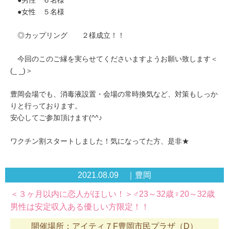
●男性 ６名様
●女性 ５名様
◎カップリング ２様成立！！
今回のこのご縁を実らせてくださいますようお願い致します＜
(_ _)＞
豊岡会場でも、消毒液設置・会場の常時換気など、対策もしっか
りと行っております。
安心してご参加頂けます(^^♪
ワクチン割スタートしました！気になってた方、是非★
2021.08.09 ｜豊岡
＜３ヶ月以内に恋人がほしい！＞♂23～32歳♀20～32歳
男性は安定収入ある優しい方限定！！
開催場所：アイティ７F豊岡市民プラザ（D）