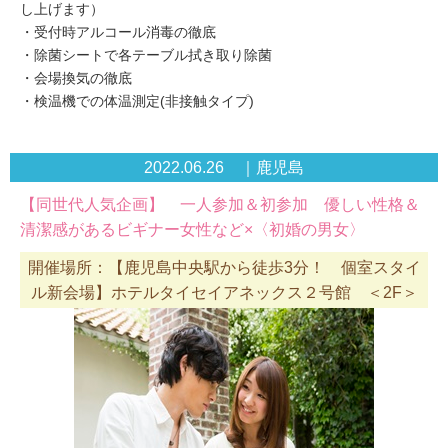
し上げます）
・受付時アルコール消毒の徹底
・除菌シートで各テーブル拭き取り除菌
・会場換気の徹底
・検温機での体温測定(非接触タイプ)
2022.06.26 ｜鹿児島
【同世代人気企画】 一人参加＆初参加 優しい性格＆
清潔感があるビギナー女性など×〈初婚の男女〉
開催場所：【鹿児島中央駅から徒歩3分！ 個室スタイ
ル新会場】ホテルタイセイアネックス２号館 ＜2F＞