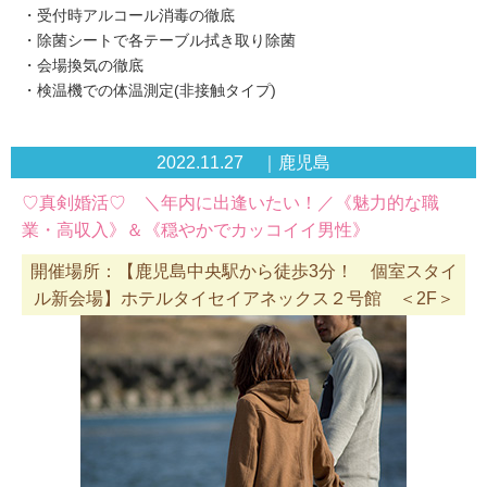
・受付時アルコール消毒の徹底
・除菌シートで各テーブル拭き取り除菌
・会場換気の徹底
・検温機での体温測定(非接触タイプ)
2022.11.27 ｜鹿児島
♡真剣婚活♡ ＼年内に出逢いたい！／《魅力的な職
業・高収入》＆《穏やかでカッコイイ男性》
開催場所：【鹿児島中央駅から徒歩3分！ 個室スタイ
ル新会場】ホテルタイセイアネックス２号館 ＜2F＞