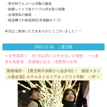
・受付時アルコール消毒の徹底
・除菌シートで各テーブル拭き取り除菌
・会場換気の徹底
・検温機での体温測定(非接触タイプ)
本日はご参加いただきありがとうございました！！
2022.12.18 ｜鹿児島
☆女性満席☆ 3か月以内にお付き合いが理想 一人参
加＆初参加 清潔感がある・清楚系の女性
開催場所：【鹿児島中央駅から徒歩3分！ 個室スタイ
ル新会場】ホテルタイセイアネックス２号館 ＜2F＞