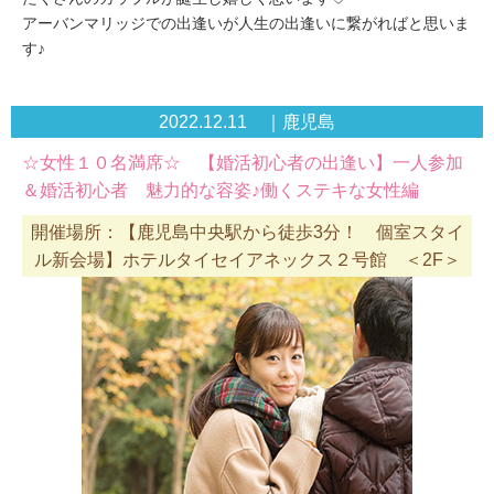
アーバンマリッジでの出逢いが人生の出逢いに繋がればと思いま
す♪
2022.12.11 ｜鹿児島
☆女性１０名満席☆ 【婚活初心者の出逢い】一人参加
＆婚活初心者 魅力的な容姿♪働くステキな女性編
開催場所：【鹿児島中央駅から徒歩3分！ 個室スタイ
ル新会場】ホテルタイセイアネックス２号館 ＜2F＞