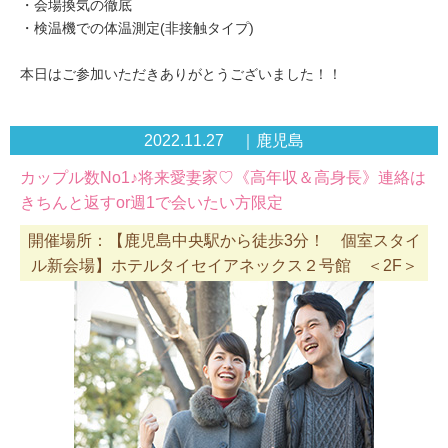
・会場換気の徹底
・検温機での体温測定(非接触タイプ)
本日はご参加いただきありがとうございました！！
2022.11.27 ｜鹿児島
カップル数No1♪将来愛妻家♡《高年収＆高身長》連絡は
きちんと返すor週1で会いたい方限定
開催場所：【鹿児島中央駅から徒歩3分！ 個室スタイ
ル新会場】ホテルタイセイアネックス２号館 ＜2F＞