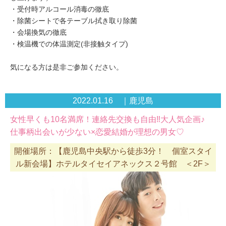
・受付時アルコール消毒の徹底
・除菌シートで各テーブル拭き取り除菌
・会場換気の徹底
・検温機での体温測定(非接触タイプ)
気になる方は是非ご参加ください。
2022.01.16 ｜鹿児島
女性早くも10名満席！連絡先交換も自由‼大人気企画♪
仕事柄出会いが少ない×恋愛結婚が理想の男女♡
開催場所：【鹿児島中央駅から徒歩3分！ 個室スタイ
ル新会場】ホテルタイセイアネックス２号館 ＜2F＞