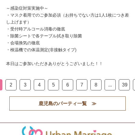
～感染症対策実施中～
・マスク着用でのご参加必須（お持ちでない方は1人1枚につき差
し上げます）
・受付時アルコール消毒の徹底
・除菌シートで各テーブル拭き取り除菌
・会場換気の徹底
・検温機での体温測定(非接触タイプ)
本日はご参加いただきありがとうございました！！
2
3
4
5
6
7
8
...
39
鹿児島のパーティ一覧 ≫