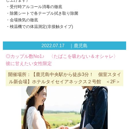
し上げます）
・受付時アルコール消毒の徹底
・除菌シートで各テーブル拭き取り除菌
・会場換気の徹底
・検温機での体温測定(非接触タイプ)
2022.07.17 ｜鹿児島
◎カップル数No1♪ 〈たばこを吸わない＆オシャレ〉
彼に甘えたい女性限定
開催場所：【鹿児島中央駅から徒歩3分！ 個室スタイ
ル新会場】ホテルタイセイアネックス２号館 ＜2F＞