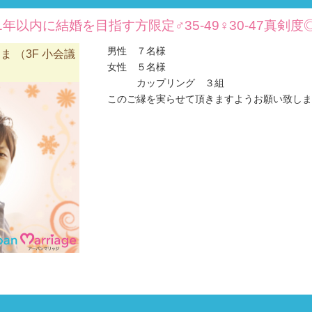
年以内に結婚を目指す方限定♂35-49♀30-47真剣
男性 ７名様
 （3F 小会議
女性 ５名様
カップリング ３組
このご縁を実らせて頂きますようお願い致します(#