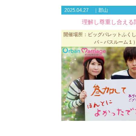
2025.04.27 ｜郡山
理解し尊重し合える
開催場所：ビッグパレットふくしま
パ－パスルーム１