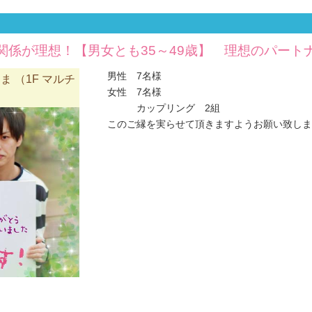
関係が理想！【男女とも35～49歳】 理想のパート
男性 7名様
 （1F マルチ
女性 7名様
）
カップリング 2組
このご縁を実らせて頂きますようお願い致します(#