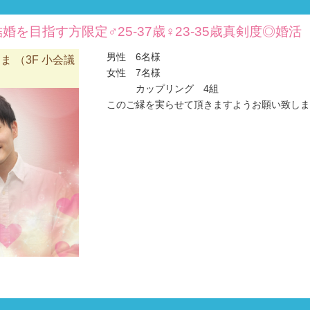
婚を目指す方限定♂25-37歳♀23-35歳真剣度◎婚
男性 6名様
 （3F 小会議
女性 7名様
カップリング 4組
このご縁を実らせて頂きますようお願い致します(#