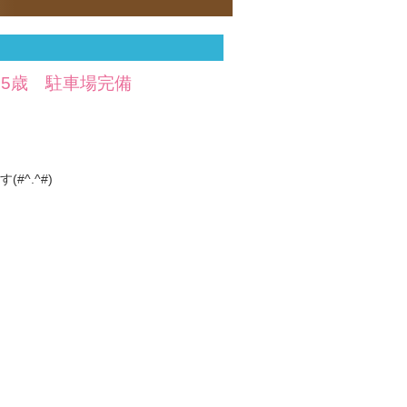
～35歳 駐車場完備
^.^#)