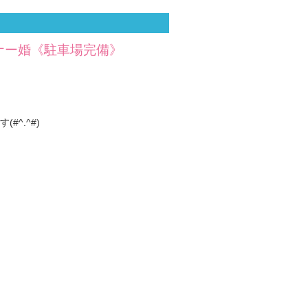
ナー婚《駐車場完備》
^.^#)