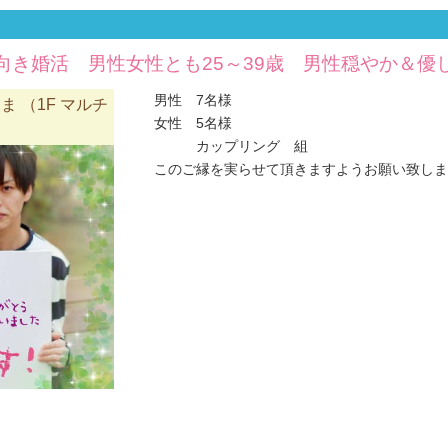
向き婚活 男性女性とも25～39歳 男性穏やか＆優
男性 7名様
 （1F マルチ
女性 5名様
）
カップリング 組
このご縁を実らせて頂きますようお願い致します(#