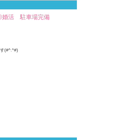
度◎婚活 駐車場完備
^.^#)