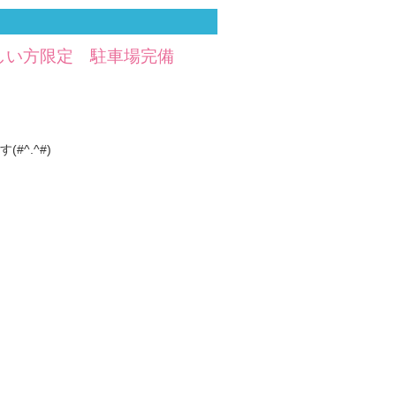
しい方限定 駐車場完備
^.^#)