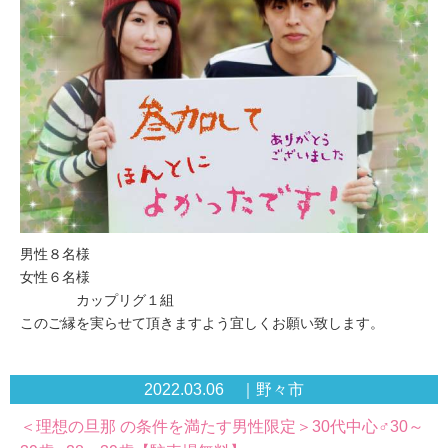
男性８名様
女性６名様
カップリグ１組
このご縁を実らせて頂きますよう宜しくお願い致します。
2022.03.06 ｜野々市
＜理想の旦那 の条件を満たす男性限定＞30代中心♂30～