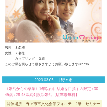
男性 ８名様
女性 ７名様
カップリング ３組
このご縁を実らせて頂きますようお願い致します(#^.^#)
2023.03.05 ｜野々市
《婚活からの卒業》1年以内に結婚を目指す方限定♂30-
45歳♀28-43歳真剣度◎婚活【駐車場無料】
開催場所：野々市市文化会館フォルテ 2階 セミナー