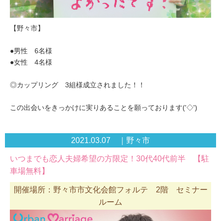
【野々市】
●男性 6名様
●女性 4名様
◎カップリング 3組様成立されました！！
この出会いをきっかけに実りあることを願っております('◇')ゞ
2021.03.07 ｜野々市
いつまでも恋人夫婦希望の方限定！30代40代前半 【駐
車場無料】
開催場所：野々市市文化会館フォルテ 2階 セミナー
ルーム