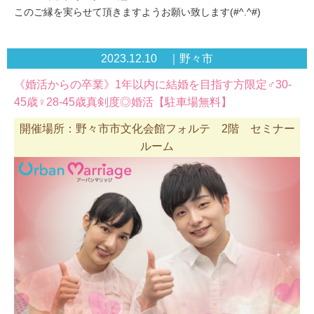
このご縁を実らせて頂きますようお願い致します(#^.^#)
2023.12.10 ｜野々市
《婚活からの卒業》1年以内に結婚を目指す方限定♂30-
45歳♀28-45歳真剣度◎婚活【駐車場無料】
開催場所：野々市市文化会館フォルテ 2階 セミナー
ルーム