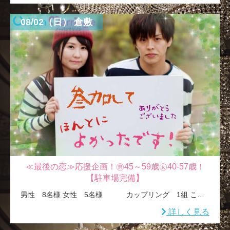
08/02（日） 倉敷
≪最後の恋≫応援企画！㊚45～59歳㊛40-57歳！
【駐車場完備】
男性 8名様 女性 5名様 カップリング 1組 この
ご縁を実らせて頂きますようお願い致します(#^.^#)
詳しく見る