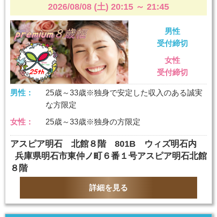
2026/08/08 (土) 20:15 ～ 21:45
男性
受付締切
女性
受付締切
男性：
25歳～33歳※独身で安定した収入のある誠実
な方限定
女性：
25歳～33歳※独身の方限定
アスピア明石 北館８階 801B ウィズ明石内
兵庫県明石市東仲ノ町６番１号アスピア明石北館
８階
詳細を見る