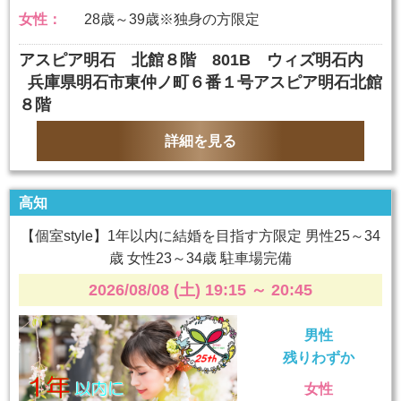
女性：
28歳～39歳※独身の方限定
アスピア明石 北館８階 801B ウィズ明石内
兵庫県明石市東仲ノ町６番１号アスピア明石北館
８階
詳細を見る
高知
【個室style】1年以内に結婚を目指す方限定 男性25～34
歳 女性23～34歳 駐車場完備
2026/08/08 (土) 19:15 ～ 20:45
男性
残りわずか
女性