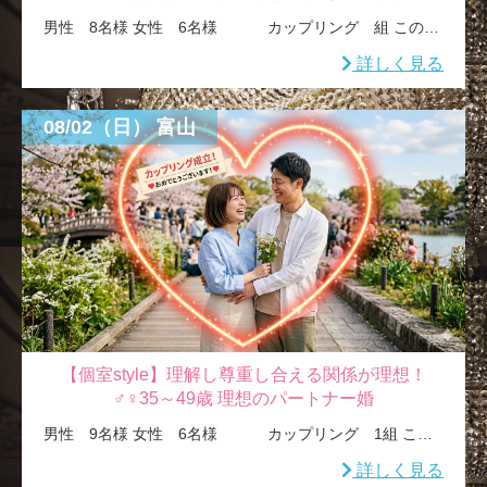
男性 8名様 女性 6名様 カップリング 組 このご
縁を実らせて頂きますようお願い致します(#^.^#)
詳しく見る
08/02（日） 富山
【個室style】理解し尊重し合える関係が理想！
♂♀35～49歳 理想のパートナー婚
男性 9名様 女性 6名様 カップリング 1組 この
ご縁を実らせて頂きますようお願い致します(#^.^#)
詳しく見る