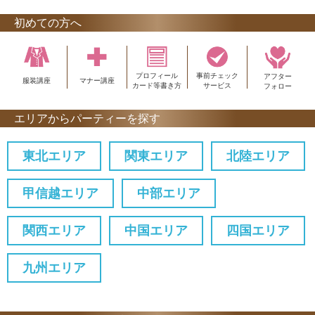
初めての方へ
プロフィール
事前チェック
アフター
服装講座
マナー講座
カード等書き方
サービス
フォロー
エリアからパーティーを探す
東北エリア
関東エリア
北陸エリア
甲信越エリア
中部エリア
関西エリア
中国エリア
四国エリア
九州エリア