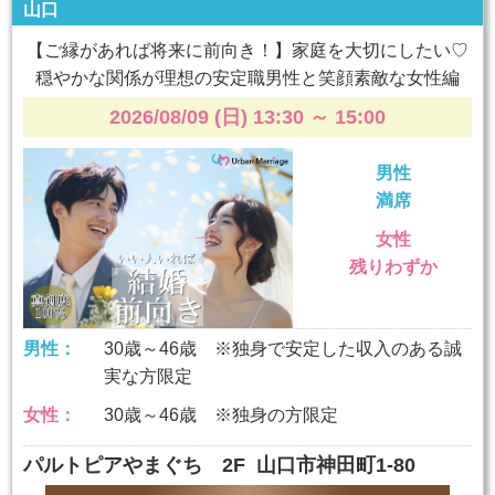
山口
【ご縁があれば将来に前向き！】家庭を大切にしたい♡
穏やかな関係が理想の安定職男性と笑顔素敵な女性編
2026/08/09 (日) 13:30 ～ 15:00
男性
満席
女性
残りわずか
男性：
30歳～46歳 ※独身で安定した収入のある誠
実な方限定
女性：
30歳～46歳 ※独身の方限定
パルトピアやまぐち 2F
山口市神田町1-80