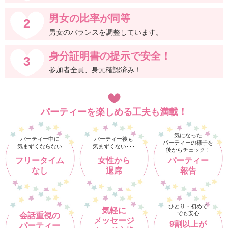
男女の比率が同等
2
男女のバランスを調整しています。
身分証明書の提示で安全！
3
参加者全員、身元確認済み！
パーティーを楽しめる工夫も満載！
気になった
パーティー中に
パーティー後も
パーティーの様子を
気まずくならない
気まずくない･･･
後からチェック！
フリータイム
女性から
パーティー
なし
退席
報告
ひとり・初めて
気軽に
でも安心
会話重視の
メッセージ
9割以上が
パーティー