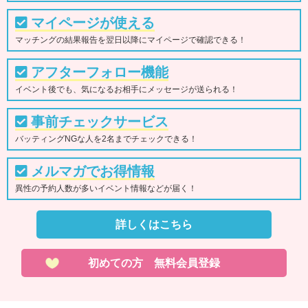
マイページが使える
マッチングの結果報告を翌日以降にマイページで確認できる！
アフターフォロー機能
イベント後でも、気になるお相手にメッセージが送られる！
事前チェックサービス
バッティングNGな人を2名までチェックできる！
メルマガでお得情報
異性の予約人数が多いイベント情報などが届く！
詳しくはこちら
初めての方 無料会員登録