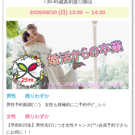
♀30-45歳真剣度◎婚活
2026/08/30 (日) 13:00
～
14:30
男性
残りわずか
男性予約順調('◇')ゞ女性も積極的にご予約中(^_-)-☆
女性
残りわずか
【早割8/23迄】男性先行につき女性チャンス(^^♪会員予約でさら
にお得に！！