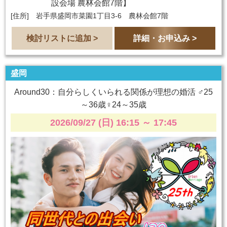
設会場 農林会館7階
】
[住所] 岩手県盛岡市菜園1丁目3-6 農林会館7階
検討リストに追加 >
詳細・お申込み >
盛岡
Around30：自分らしくいられる関係が理想の婚活 ♂25
～36歳♀24～35歳
2026/09/27 (日) 16:15
～
17:45