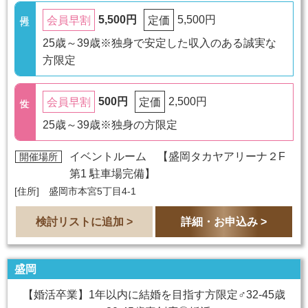
5,500円
5,500円
会員早割
定価
25歳～39歳※独身で安定した収入のある誠実な
方限定
500円
2,500円
会員早割
定価
25歳～39歳※独身の方限定
イベントルーム 【
盛岡タカヤアリーナ２F
開催場所
第1 駐車場完備
】
[住所] 盛岡市本宮5丁目4-1
検討リストに追加 >
詳細・お申込み >
盛岡
【婚活卒業】1年以内に結婚を目指す方限定♂32-45歳