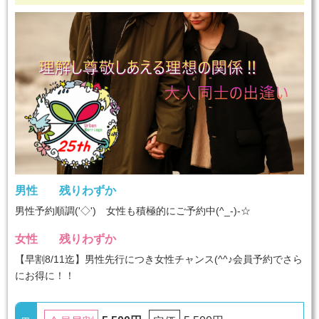
男性
残りわずか
男性予約順調('◇')ゞ女性も積極的にご予約中(^_-)-☆
女性
残りわずか
【早割8/11迄】男性先行につき女性チャンス(^^♪会員予約でさら
にお得に！！