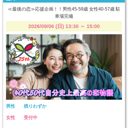
≪最後の恋≫応援企画！！男性45-59歳 女性40-57歳 駐
車場完備
2026/09/06 (日) 13:30
～
15:00
男性
残りわずか
女性
受付中