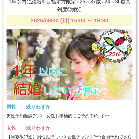
1年以内に結婚を目指す方限定♂25～37歳♀24～36歳真
剣度◎婚活
2026/08/30 (日) 15:00
～
16:30
男性
残りわずか
男性予約順調('◇')ゞ女性も積極的にご予約中(^_-)-☆
女性
残りわずか
【早割8/23迄】男性先行につき女性チャンス(^^♪会員予約でさら