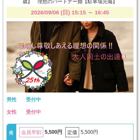
歳】 理想のパートナー婚【駐車場完備】
2026/09/06 (日) 15:15
～
16:45
男性
受付中
女性
受付中
5,500円
5,500円
会員早割
定価