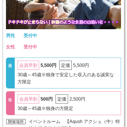
男性
受付中
女性
受付中
5,500円
5,500円
会員早割
定価
30歳～45歳※独身で安定した収入のある誠実な
方限定
500円
2,500円
会員早割
定価
30歳～45歳※独身の方限定
イベントルーム 【
Aqush アクシュ（中）特
開催場所