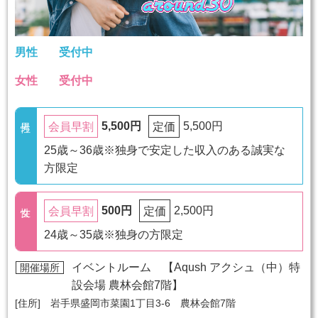
男性
受付中
女性
受付中
5,500円
5,500円
会員早割
定価
25歳～36歳※独身で安定した収入のある誠実な
方限定
500円
2,500円
会員早割
定価
24歳～35歳※独身の方限定
イベントルーム 【
Aqush アクシュ（中）特
開催場所
設会場 農林会館7階
】
[住所] 岩手県盛岡市菜園1丁目3-6 農林会館7階