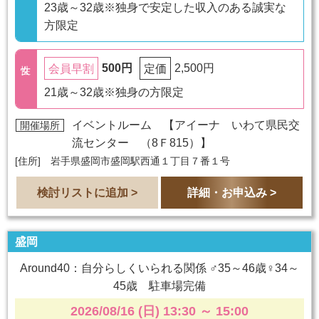
23歳～32歳※独身で安定した収入のある誠実な
方限定
500円
2,500円
会員早割
定価
21歳～32歳※独身の方限定
イベントルーム 【
アイーナ いわて県民交
開催場所
流センター （8Ｆ815）
】
[住所] 岩手県盛岡市盛岡駅西通１丁目７番１号
検討リストに追加 >
詳細・お申込み >
盛岡
Around40：自分らしくいられる関係 ♂35～46歳♀34～
45歳 駐車場完備
2026/08/16 (日) 13:30
～
15:00