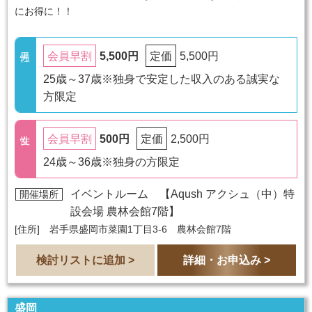
にお得に！！
5,500円
5,500円
会員早割
定価
25歳～37歳※独身で安定した収入のある誠実な
方限定
500円
2,500円
会員早割
定価
24歳～36歳※独身の方限定
イベントルーム 【
Aqush アクシュ（中）特
開催場所
設会場 農林会館7階
】
[住所] 岩手県盛岡市菜園1丁目3-6 農林会館7階
検討リストに追加 >
詳細・お申込み >
盛岡