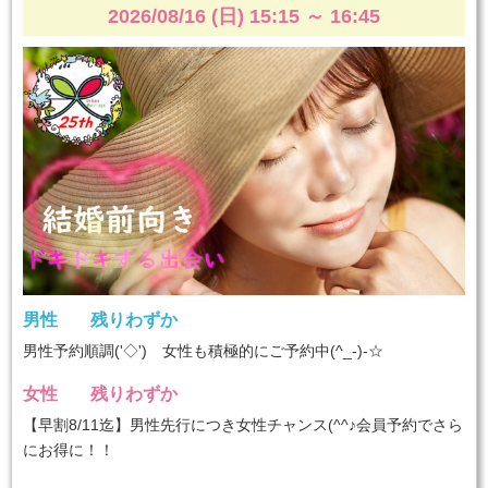
2026/08/16 (日) 15:15
～
16:45
男性
残りわずか
男性予約順調('◇')ゞ女性も積極的にご予約中(^_-)-☆
女性
残りわずか
【早割8/11迄】男性先行につき女性チャンス(^^♪会員予約でさら
にお得に！！