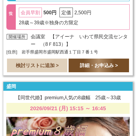
500円
2,500円
会員早割
定価
28歳～39歳※独身の方限定
会議室 【
アイーナ いわて県民交流センタ
開催場所
ー （8Ｆ813）
】
[住所] 岩手県盛岡市盛岡駅西通１丁目７番１号
検討リストに追加 >
詳細・お申込み >
盛岡
【同世代婚】premium人気の8歳幅 25歳～33歳
2026/09/21 (月) 15:15
～
16:45