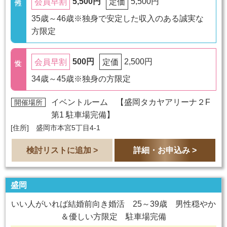
5,500円
5,500円
会員早割
定価
35歳～46歳※独身で安定した収入のある誠実な
方限定
500円
2,500円
会員早割
定価
34歳～45歳※独身の方限定
イベントルーム 【
盛岡タカヤアリーナ２F
開催場所
第1 駐車場完備
】
[住所] 盛岡市本宮5丁目4-1
検討リストに追加 >
詳細・お申込み >
盛岡
いい人がいれば結婚前向き婚活 25～39歳 男性穏やか
＆優しい方限定 駐車場完備