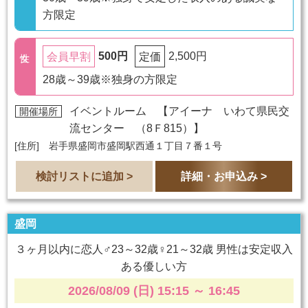
方限定
500円
2,500円
会員早割
定価
28歳～39歳※独身の方限定
イベントルーム 【
アイーナ いわて県民交
開催場所
流センター （8Ｆ815）
】
[住所] 岩手県盛岡市盛岡駅西通１丁目７番１号
検討リストに追加 >
詳細・お申込み >
盛岡
３ヶ月以内に恋人♂23～32歳♀21～32歳 男性は安定収入
ある優しい方
2026/08/09 (日) 15:15
～
16:45