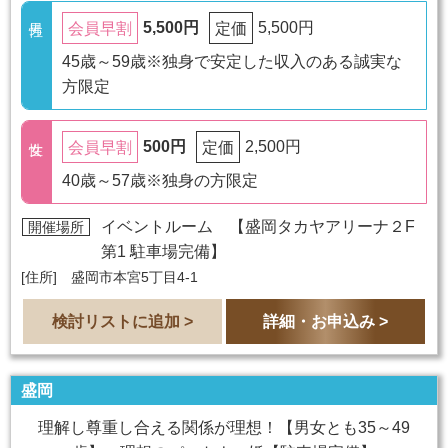
5,500円
5,500円
会員早割
定価
45歳～59歳※独身で安定した収入のある誠実な
方限定
500円
2,500円
会員早割
定価
40歳～57歳※独身の方限定
イベントルーム 【
盛岡タカヤアリーナ２F
開催場所
第1 駐車場完備
】
[住所] 盛岡市本宮5丁目4-1
検討リストに追加 >
詳細・お申込み >
盛岡
理解し尊重し合える関係が理想！【男女とも35～49