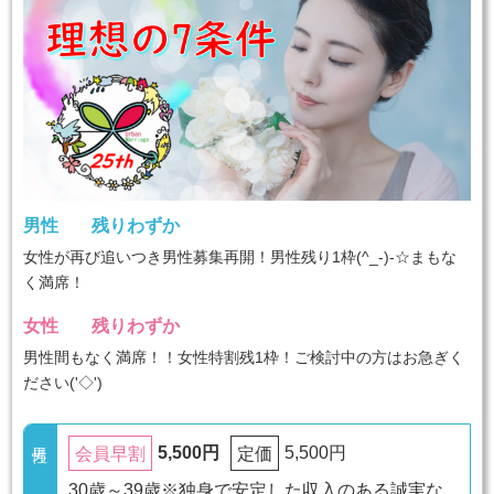
男性
残りわずか
女性が再び追いつき男性募集再開！男性残り1枠(^_-)-☆まもな
く満席！
女性
残りわずか
男性間もなく満席！！女性特割残1枠！ご検討中の方はお急ぎく
ださい('◇')ゞ
5,500円
5,500円
会員早割
定価
30歳～39歳※独身で安定した収入のある誠実な