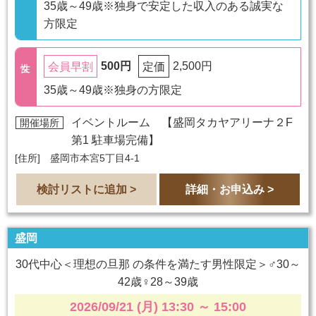
35歳～49歳※独身で安定した収入のある誠実な
方限定
500円
2,500円
会員早割
定価
35歳～49歳※独身の方限定
イベントルーム 【
盛岡タカヤアリーナ２F
開催場所
第1 駐車場完備
】
[住所] 盛岡市本宮5丁目4-1
検討リストに追加 >
詳細・お申込み >
盛岡
30代中心＜理想の旦那 の条件を満たす男性限定＞♂30～
42歳♀28～39歳
2026/09/21 (月) 13:30
～
15:00