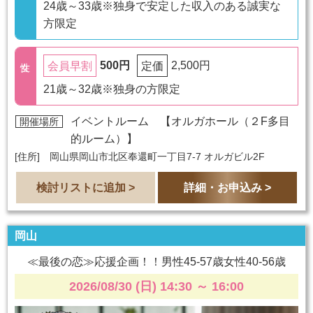
24歳～33歳※独身で安定した収入のある誠実な
方限定
500円
2,500円
会員早割
定価
21歳～32歳※独身の方限定
イベントルーム 【
オルガホール（２F多目
開催場所
的ルーム）
】
[住所] 岡山県岡山市北区奉還町一丁目7-7 オルガビル2F
検討リストに追加 >
詳細・お申込み >
岡山
≪最後の恋≫応援企画！！男性45-57歳女性40-56歳
2026/08/30 (日) 14:30
～
16:00