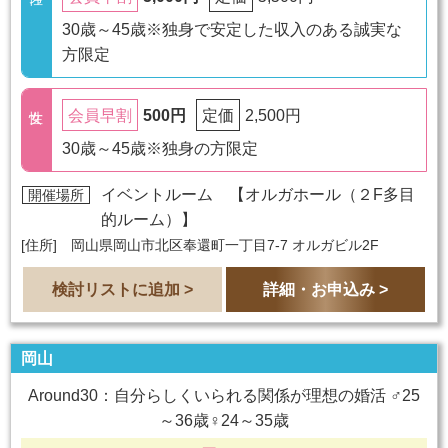
30歳～45歳※独身で安定した収入のある誠実な
方限定
500円
2,500円
会員早割
定価
30歳～45歳※独身の方限定
イベントルーム 【
オルガホール（２F多目
開催場所
的ルーム）
】
[住所] 岡山県岡山市北区奉還町一丁目7-7 オルガビル2F
検討リストに追加 >
詳細・お申込み >
岡山
Around30：自分らしくいられる関係が理想の婚活 ♂25
～36歳♀24～35歳