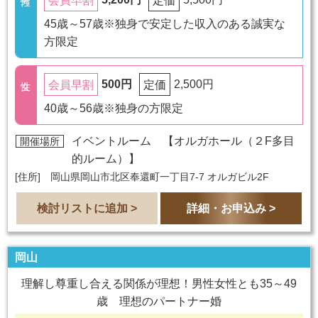
会員早割
定価
45歳～57歳※独身で安定した収入のある誠実な
方限定
500円
2,500円
会員早割
定価
40歳～56歳※独身の方限定
イベントルーム 【
オルガホール（２F多目
開催場所
的ルーム）
】
[住所] 岡山県岡山市北区奉還町一丁目7-7 オルガビル2F
検討リストに追加 >
詳細・お申込み >
岡山
理解し尊重し合える関係が理想！男性女性とも35～49
歳 理想のパートナー婚