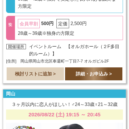
方限定
500円
2,500円
会員早割
定価
28歳～39歳※独身の方限定
イベントルーム 【
オルガホール（２F多目
開催場所
的ルーム）
】
[住所] 岡山県岡山市北区奉還町一丁目7-7 オルガビル2F
検討リストに追加 >
詳細・お申込み >
岡山
３ヶ月以内に恋人がほしい！♂24～33歳♀21～32歳
2026/08/22 (土) 19:15
～
20:45