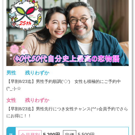
男性
残りわずか
【早割8/23迄】男性予約順調('◇')ゞ女性も積極的にご予約中
(^_-)-☆
女性
残りわずか
【早割8/23迄】男性先行につき女性チャンス(^^♪会員予約でさら
にお得に！！
5,200円
5,500円