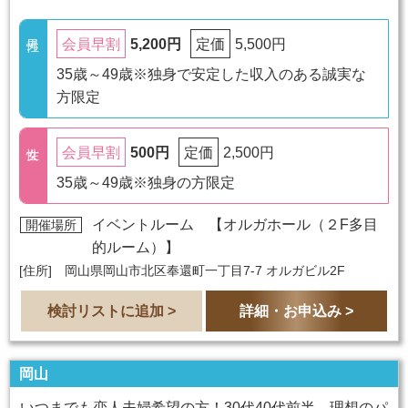
5,200円
5,500円
会員早割
定価
35歳～49歳※独身で安定した収入のある誠実な
方限定
500円
2,500円
会員早割
定価
35歳～49歳※独身の方限定
イベントルーム 【
オルガホール（２F多目
開催場所
的ルーム）
】
[住所] 岡山県岡山市北区奉還町一丁目7-7 オルガビル2F
検討リストに追加 >
詳細・お申込み >
岡山
いつまでも恋人夫婦希望の方！30代40代前半 理想のパ