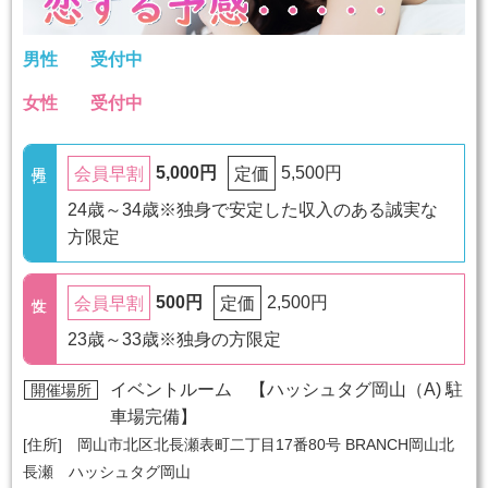
男性
受付中
女性
受付中
5,000円
5,500円
会員早割
定価
24歳～34歳※独身で安定した収入のある誠実な
方限定
500円
2,500円
会員早割
定価
23歳～33歳※独身の方限定
イベントルーム 【
ハッシュタグ岡山（A) 駐
開催場所
車場完備
】
[住所] 岡山市北区北長瀬表町二丁目17番80号 BRANCH岡山北
長瀬 ハッシュタグ岡山