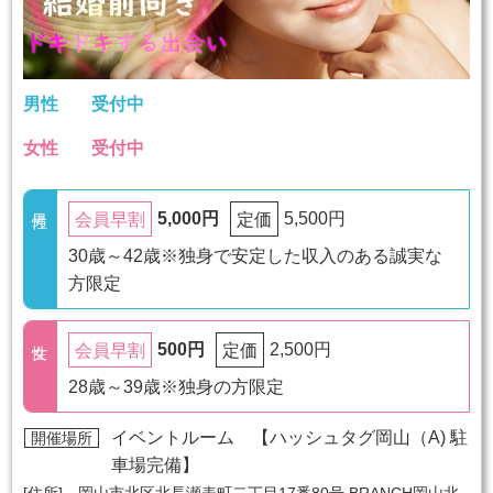
男性
受付中
女性
受付中
5,000円
5,500円
会員早割
定価
30歳～42歳※独身で安定した収入のある誠実な
方限定
500円
2,500円
会員早割
定価
28歳～39歳※独身の方限定
イベントルーム 【
ハッシュタグ岡山（A) 駐
開催場所
車場完備
】
[住所] 岡山市北区北長瀬表町二丁目17番80号 BRANCH岡山北