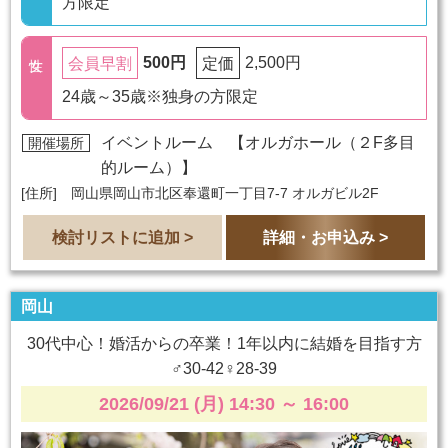
方限定
500円
2,500円
会員早割
定価
24歳～35歳※独身の方限定
イベントルーム 【
オルガホール（２F多目
開催場所
的ルーム）
】
[住所] 岡山県岡山市北区奉還町一丁目7-7 オルガビル2F
検討リストに追加 >
詳細・お申込み >
岡山
30代中心！婚活からの卒業！1年以内に結婚を目指す方
♂30-42♀28-39
2026/09/21 (月) 14:30
～
16:00