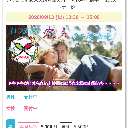
ートナー婚
2026/09/13 (日) 13:30
～
15:00
男性
受付中
女性
受付中
5,000円
5,500円
会員早割
定価