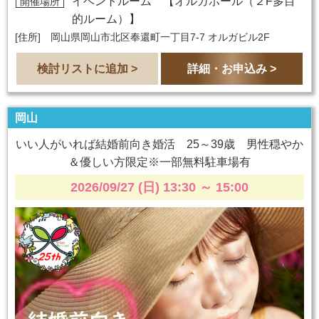
イベントルーム 【
オルガホール（２F多目
開催場所
的ルーム）
】
[住所] 岡山県岡山市北区奉還町一丁目7-7 オルガビル2F
検討リストに追加 >
詳細・お申込み >
岡山
いい人がいれば結婚前向き婚活 25～39歳 男性穏やか
＆優しい方限定※一部無料駐車場有
2026/09/27 (日) 13:30
～
15:00