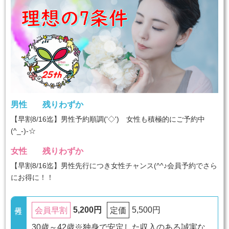
男性
残りわずか
【早割8/16迄】男性予約順調('◇')ゞ女性も積極的にご予約中
(^_-)-☆
女性
残りわずか
【早割8/16迄】男性先行につき女性チャンス(^^♪会員予約でさら
にお得に！！
5,200円
5,500円
会員早割
定価
30歳～42歳※独身で安定した収入のある誠実な