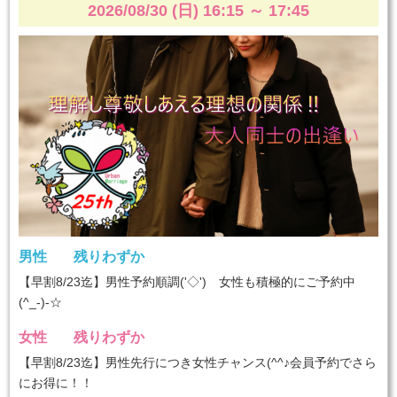
2026/08/30 (日) 16:15
～
17:45
男性
残りわずか
【早割8/23迄】男性予約順調('◇')ゞ女性も積極的にご予約中
(^_-)-☆
女性
残りわずか
【早割8/23迄】男性先行につき女性チャンス(^^♪会員予約でさら
にお得に！！