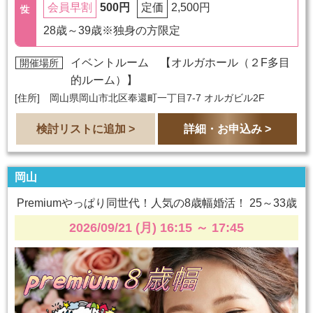
500円
2,500円
会員早割
定価
28歳～39歳※独身の方限定
イベントルーム 【
オルガホール（２F多目
開催場所
的ルーム）
】
[住所] 岡山県岡山市北区奉還町一丁目7-7 オルガビル2F
検討リストに追加 >
詳細・お申込み >
岡山
Premiumやっぱり同世代！人気の8歳幅婚活！ 25～33歳
2026/09/21 (月) 16:15
～
17:45