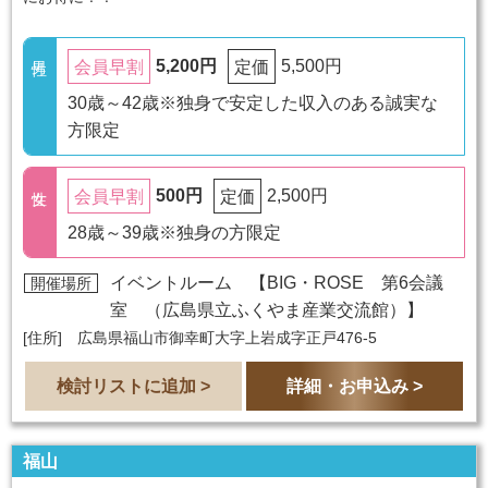
5,200円
5,500円
会員早割
定価
30歳～42歳※独身で安定した収入のある誠実な
方限定
500円
2,500円
会員早割
定価
28歳～39歳※独身の方限定
イベントルーム 【
BIG・ROSE 第6会議
開催場所
室 （広島県立ふくやま産業交流館）
】
[住所] 広島県福山市御幸町大字上岩成字正戸476-5
検討リストに追加 >
詳細・お申込み >
福山