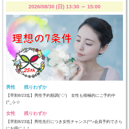
2026/08/30 (日) 13:30
～
15:00
男性
残りわずか
【早割8/23迄】男性予約順調('◇')ゞ女性も積極的にご予約中
(^_-)-☆
女性
残りわずか
【早割8/23迄】男性先行につき女性チャンス(^^♪会員予約でさら
にお得に！！