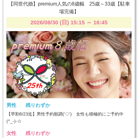
【同世代婚】premium人気の8歳幅 25歳～33歳【駐車
場完備】
2026/08/30 (日) 15:15
～
16:45
男性
残りわずか
【早割8/23迄】男性予約順調('◇')ゞ女性も積極的にご予約中
(^_-)-☆
女性
残りわずか