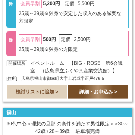
5,200円
5,500円
会員早割
定価
25歳～39歳※独身で安定した収入のある誠実な
方限定
500円
2,500円
会員早割
定価
25歳～39歳※独身の方限定
イベントルーム 【
BIG・ROSE 第6会議
開催場所
室 （広島県立ふくやま産業交流館）
】
[住所] 広島県福山市御幸町大字上岩成字正戸476-5
検討リストに追加 >
詳細・お申込み >
福山
30代中心＜理想の旦那 の条件を満たす男性限定＞♂30～
42歳♀28～39歳 駐車場完備