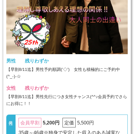
男性
残りわずか
【早割8/11迄】男性予約順調('◇')ゞ女性も積極的にご予約中
(^_-)-☆
女性
残りわずか
【早割8/11迄】男性先行につき女性チャンス(^^♪会員予約でさら
にお得に！！
5,200円
5,500円
会員早割
定価
35歳～46歳※独身で安定した収入のある誠実な