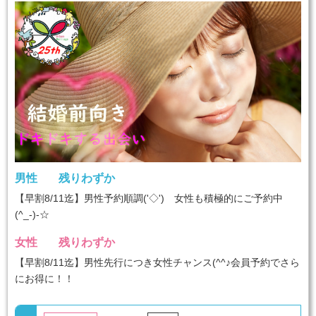
男性
残りわずか
【早割8/11迄】男性予約順調('◇')ゞ女性も積極的にご予約中
(^_-)-☆
女性
残りわずか
【早割8/11迄】男性先行につき女性チャンス(^^♪会員予約でさら
にお得に！！