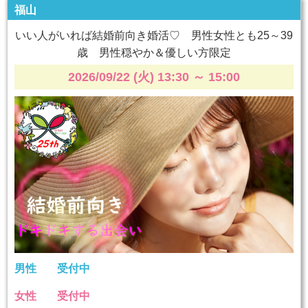
福山
いい人がいれば結婚前向き婚活♡ 男性女性とも25～39
歳 男性穏やか＆優しい方限定
2026/09/22 (火) 13:30
～
15:00
男性
受付中
女性
受付中