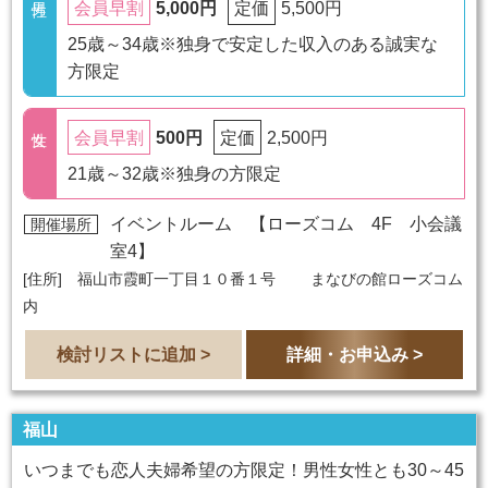
5,000円
5,500円
会員早割
定価
25歳～34歳※独身で安定した収入のある誠実な
方限定
500円
2,500円
会員早割
定価
21歳～32歳※独身の方限定
イベントルーム 【
ローズコム 4F 小会議
開催場所
室4
】
[住所] 福山市霞町一丁目１０番１号 まなびの館ローズコム
内
検討リストに追加 >
詳細・お申込み >
福山
いつまでも恋人夫婦希望の方限定！男性女性とも30～45