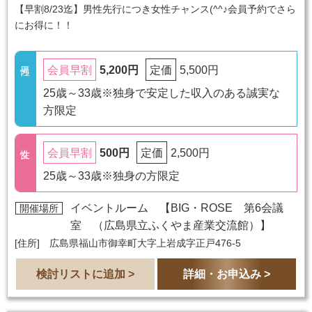
【早割8/23迄】男性先行につき女性チャンス(^^♪会員予約でさら
にお得に！！
5,200円
5,500円
会員早割
定価
25歳～33歳※独身で安定した収入のある誠実な
方限定
500円
2,500円
会員早割
定価
25歳～33歳※独身の方限定
イベントルーム 【
BIG・ROSE 第6会議
開催場所
室 （広島県立ふくやま産業交流館）
】
[住所] 広島県福山市御幸町大字上岩成字正戸476-5
検討リストに追加 >
詳細・お申込み >