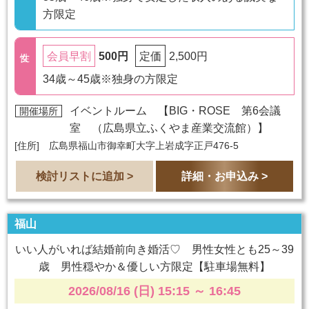
方限定
500円
2,500円
会員早割
定価
34歳～45歳※独身の方限定
イベントルーム 【
BIG・ROSE 第6会議
開催場所
室 （広島県立ふくやま産業交流館）
】
[住所] 広島県福山市御幸町大字上岩成字正戸476-5
検討リストに追加 >
詳細・お申込み >
福山
いい人がいれば結婚前向き婚活♡ 男性女性とも25～39
歳 男性穏やか＆優しい方限定【駐車場無料】
2026/08/16 (日) 15:15
～
16:45