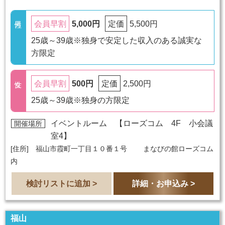
5,000円
5,500円
会員早割
定価
25歳～39歳※独身で安定した収入のある誠実な
方限定
500円
2,500円
会員早割
定価
25歳～39歳※独身の方限定
イベントルーム 【
ローズコム 4F 小会議
開催場所
室4
】
[住所] 福山市霞町一丁目１０番１号 まなびの館ローズコム
内
検討リストに追加 >
詳細・お申込み >
福山