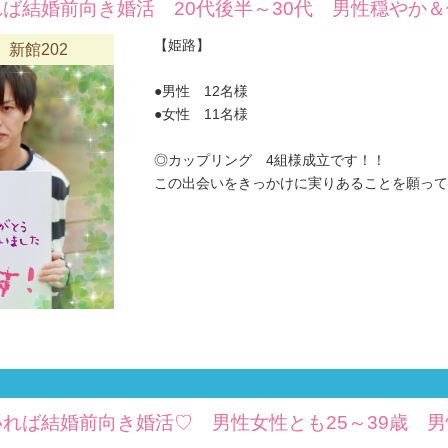
ば結婚前向き婚活 20代後半～30代 男性穏やか
【姫路】
新館202
●男性 12名様
●女性 11名様
◎カップリング 4組様成立です！！
この出会いをきっかけに実りあることを願っており
れば結婚前向き婚活♡ 男性女性とも25～39歳 