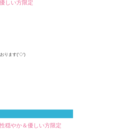
＆優しい方限定
ます('◇')ゞ
男性穏やか＆優しい方限定