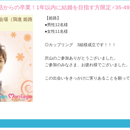
からの卒業！1年以内に結婚を目指す方限定♂35-49♀
【姫路】
会場（鶏進 姫路
●男性12名様
●女性11名様
◎カップリング 3組様成立です！！！
沢山のご参加ありがとうございました。
ご参加のみなさま、お疲れ様でございました。
この出会いをきっかけに実りあることを願っており