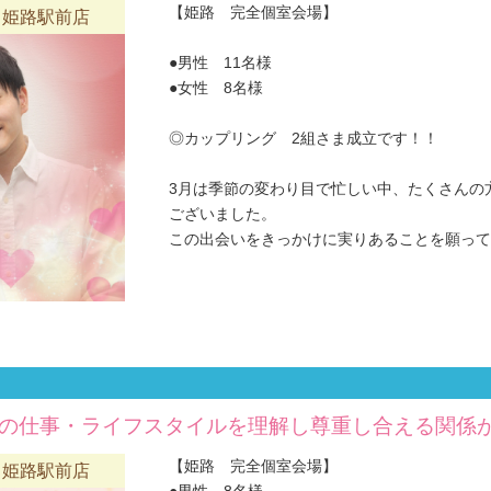
【姫路 完全個室会場】
 姫路駅前店
●男性 11名様
●女性 8名様
◎カップリング 2組さま成立です！！
3月は季節の変わり目で忙しい中、たくさんの
ございました。
この出会いをきっかけに実りあることを願ってお
の仕事・ライフスタイルを理解し尊重し合える関係が理
【姫路 完全個室会場】
 姫路駅前店
●男性 8名様