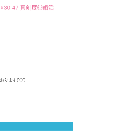
30-47 真剣度◎婚活
ます('◇')ゞ