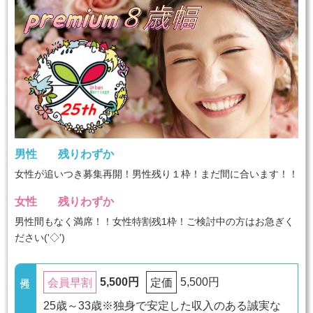
男性
残りわずか
女性が追いつき募集再開！男性残り１枠！まだ間に合います！！
女性
残りわずか
男性間もなく満席！！女性特割残1枠！ご検討中の方はお急ぎく
ださい('◇')ゞ
5,500円
5,500円
会員早割
定価
25歳～33歳※独身で安定した収入のある誠実な