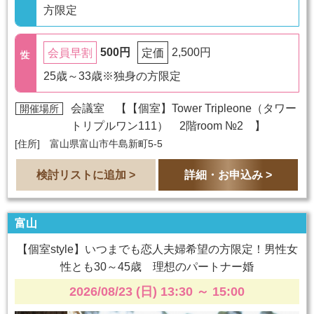
方限定
500円
2,500円
会員早割
定価
25歳～33歳※独身の方限定
会議室 【
【個室】Tower Tripleone（タワー
開催場所
トリプルワン111） 2階room №2
】
[住所] 富山県富山市牛島新町5-5
検討リストに追加 >
詳細・お申込み >
富山
【個室style】いつまでも恋人夫婦希望の方限定！男性女
性とも30～45歳 理想のパートナー婚
2026/08/23 (日) 13:30
～
15:00