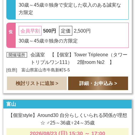
30歳～45歳※独身で安定した収入のある誠実な
方限定
500円
2,500円
会員早割
定価
30歳～45歳※独身の方限定
会議室 【
【個室】Tower Tripleone（タワー
開催場所
トリプルワン111） 2階room №2
】
[住所] 富山県富山市牛島新町5-5
検討リストに追加 >
詳細・お申込み >
富山
【個室style】Around30 自分らしくいられる関係が理想
☆ ♂25～36歳♀24～35歳
2026/08/23 (日) 15:30
～
17:00