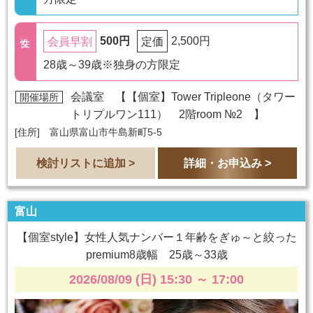
500円
2,500円
会員早割
定価
28歳～39歳※独身の方限定
会議室 【
【個室】Tower Tripleone（タワー
開催場所
トリプルワン111） 2階room №2
】
[住所] 富山県富山市牛島新町5-5
検討リストに追加 >
詳細・お申込み >
富山
【個室style】女性人気ナンバー１年齢をぎゅ～と絞った
premium8歳幅 25歳～33歳
2026/08/09 (日) 15:30
～
17:00