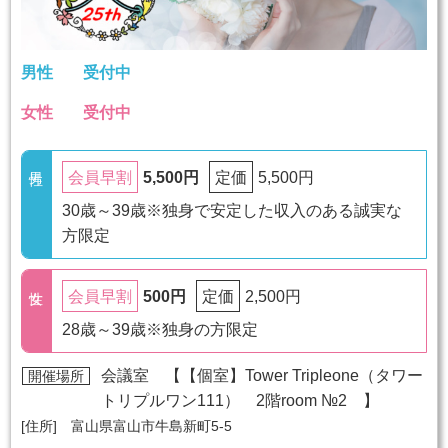
男性
受付中
女性
受付中
5,500円
5,500円
会員早割
定価
30歳～39歳※独身で安定した収入のある誠実な
方限定
500円
2,500円
会員早割
定価
28歳～39歳※独身の方限定
会議室 【
【個室】Tower Tripleone（タワー
開催場所
トリプルワン111） 2階room №2
】
[住所] 富山県富山市牛島新町5-5