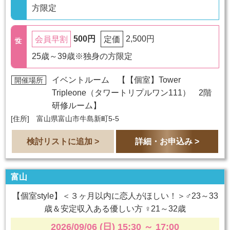
方限定
500円
2,500円
会員早割
定価
25歳～39歳※独身の方限定
イベントルーム 【
【個室】Tower
開催場所
Tripleone（タワートリプルワン111） 2階
研修ルーム
】
[住所] 富山県富山市牛島新町5-5
検討リストに追加 >
詳細・お申込み >
富山
【個室style】＜３ヶ月以内に恋人がほしい！＞♂23～33
歳＆安定収入ある優しい方 ♀21～32歳
2026/09/06 (日) 15:30
～
17:00