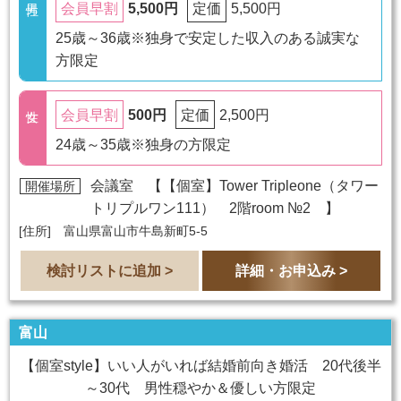
5,500円
5,500円
会員早割
定価
25歳～36歳※独身で安定した収入のある誠実な
方限定
500円
2,500円
会員早割
定価
24歳～35歳※独身の方限定
会議室 【
【個室】Tower Tripleone（タワー
開催場所
トリプルワン111） 2階room №2
】
[住所] 富山県富山市牛島新町5-5
検討リストに追加 >
詳細・お申込み >
富山
【個室style】いい人がいれば結婚前向き婚活 20代後半
～30代 男性穏やか＆優しい方限定