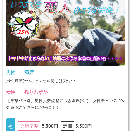
男性
満席
男性満席(^^♪キャンセル待ちは受付中！
女性
残りわずか
【早割8/16迄】男性人数調整につき満席('◇')ゞ女性チャンス(^^♪
会員予約でさらにお得に！！
5,500円
5,500円
会員早割
定価