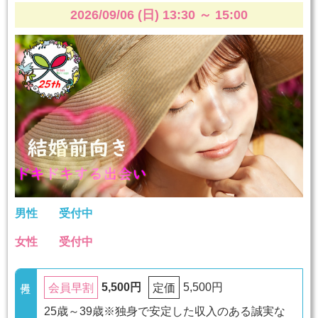
2026/09/06 (日) 13:30
～
15:00
男性
受付中
女性
受付中
5,500円
5,500円
会員早割
定価
25歳～39歳※独身で安定した収入のある誠実な