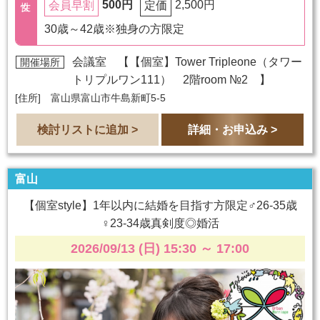
500円
2,500円
会員早割
定価
30歳～42歳※独身の方限定
会議室 【
【個室】Tower Tripleone（タワー
開催場所
トリプルワン111） 2階room №2
】
[住所] 富山県富山市牛島新町5-5
検討リストに追加 >
詳細・お申込み >
富山
【個室style】1年以内に結婚を目指す方限定♂26-35歳
♀23-34歳真剣度◎婚活
2026/09/13 (日) 15:30
～
17:00