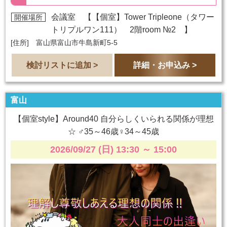
会議室 【
【個室】Tower Tripleone（タワー
開催場所
トリプルワン111） 2階room №2
】
[住所] 富山県富山市牛島新町5-5
検討リストに追加 >
詳細・お申込み >
富山
【個室style】Around40 自分らしくいられる関係が理想
☆ ♂35～46歳♀34～45歳
2026/09/27 (日) 13:30
～
15:00