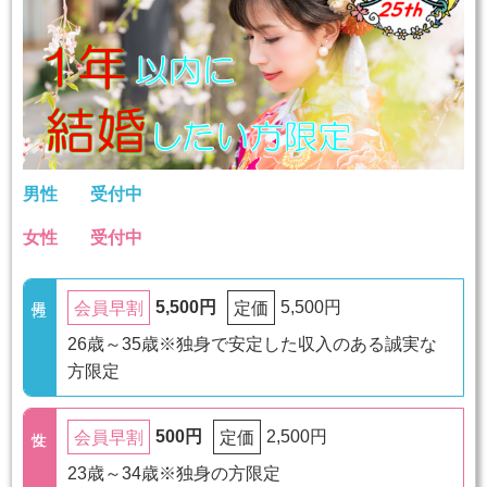
男性
受付中
女性
受付中
5,500円
5,500円
会員早割
定価
26歳～35歳※独身で安定した収入のある誠実な
方限定
500円
2,500円
会員早割
定価
23歳～34歳※独身の方限定