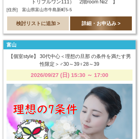
トリプルワン111） 2階room №2
】
[住所] 富山県富山市牛島新町5-5
検討リストに追加 >
詳細・お申込み >
富山
【個室style】 30代中心＜理想の旦那 の条件を満たす男
性限定＞♂30～39♀28～39
2026/09/27 (日) 15:30
～
17:00