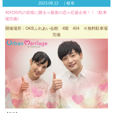
2023.08.12 ｜岐阜
40代50代の皆様に贈る≪最後の恋≫応援企画！！《駐車
場完備》
開催場所：OKBふれあい会館 4階 404 ※無料駐車場
完備