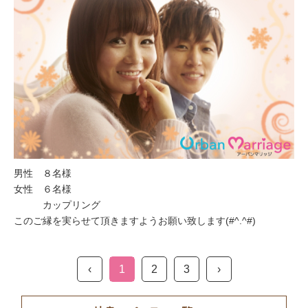
男性 ８名様
女性 ６名様
カップリング
このご縁を実らせて頂きますようお願い致します(#^.^#)
‹
1
2
3
›