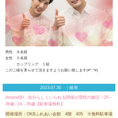
男性 ８名様
女性 ５名様
カップリング １組
このご縁を実らせて頂きますようお願い致します(#^.^#)
2023.07.30 ｜岐阜
Around30：自分らしくいられる関係が理想の婚活 ♂25～
36歳♀24～35歳【駐車場無料】
開催場所：OKBふれあい会館 4階 405 ※無料駐車場