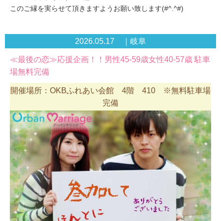
このご縁を実らせて頂きますようお願い致します(#^.^#)
2026.05.17 ｜岐阜
≪最後の恋≫応援企画！！男性45-59歳女性40-57歳 駐車
場無料完備
開催場所：OKBふれあい会館 4階 410 ※無料駐車場
完備