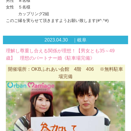
男性 ８名様
女性 ５名様
カップリング2組
このご縁を実らせて頂きますようお願い致します(#^.^#)
2023.04.30 ｜岐阜
理解し尊重し合える関係が理想！【男女とも35～49
歳】 理想のパートナー婚《駐車場完備》
開催場所：OKBふれあい会館 4階 406 ※無料駐車
場完備