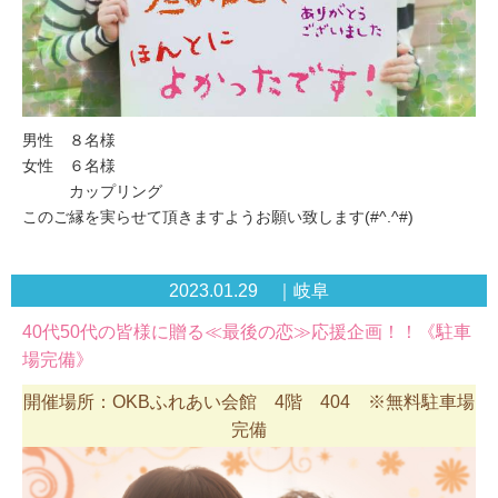
男性 ８名様
女性 ６名様
カップリング
このご縁を実らせて頂きますようお願い致します(#^.^#)
2023.01.29 ｜岐阜
40代50代の皆様に贈る≪最後の恋≫応援企画！！《駐車
場完備》
開催場所：OKBふれあい会館 4階 404 ※無料駐車場
完備