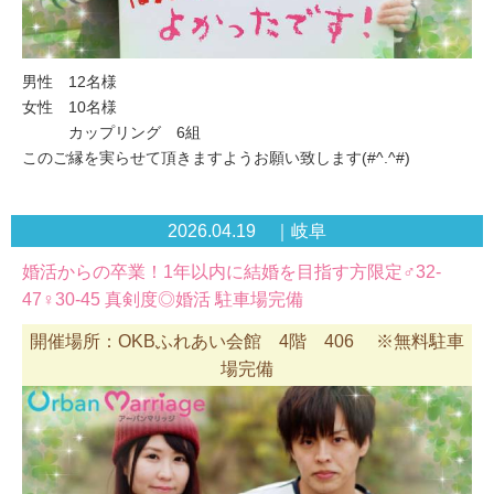
男性 12名様
女性 10名様
カップリング 6組
このご縁を実らせて頂きますようお願い致します(#^.^#)
2026.04.19 ｜岐阜
婚活からの卒業！1年以内に結婚を目指す方限定♂32-
47♀30-45 真剣度◎婚活 駐車場完備
開催場所：OKBふれあい会館 4階 406 ※無料駐車
場完備