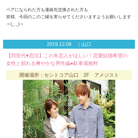
ペアになられた方も連絡先交換された方も
皆様、今回のこのご縁を実らせてくださいますようお願いします
＜(_ _)＞
2019.12.08 ｜山口
【同世代♥恋活】この冬恋人がほしい！恋愛結婚希望の
女性と頼れる爽やかな男性編●駐車場無料
開催場所：セントコア山口 2F アメジスト