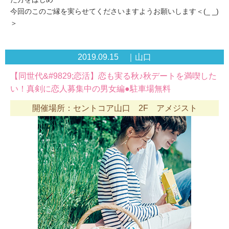
今回のこのご縁を実らせてくださいますようお願いします＜(_ _)
＞
2019.09.15 ｜山口
【同世代&#9829;恋活】恋も実る秋♪秋デートを満喫した
い！真剣に恋人募集中の男女編●駐車場無料
開催場所：セントコア山口 2F アメジスト