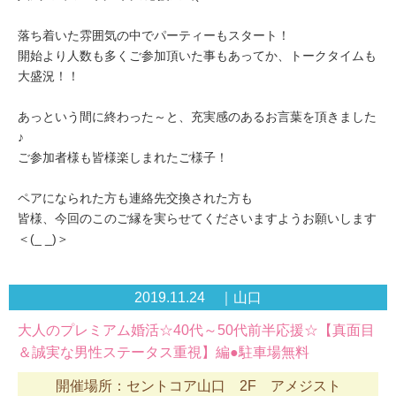
落ち着いた雰囲気の中でパーティーもスタート！
開始より人数も多くご参加頂いた事もあってか、トークタイムも
大盛況！！
あっという間に終わった～と、充実感のあるお言葉を頂きました
♪
ご参加者様も皆様楽しまれたご様子！
ペアになられた方も連絡先交換された方も
皆様、今回のこのご縁を実らせてくださいますようお願いします
＜(_ _)＞
2019.11.24 ｜山口
大人のプレミアム婚活☆40代～50代前半応援☆【真面目
＆誠実な男性ステータス重視】編●駐車場無料
開催場所：セントコア山口 2F アメジスト