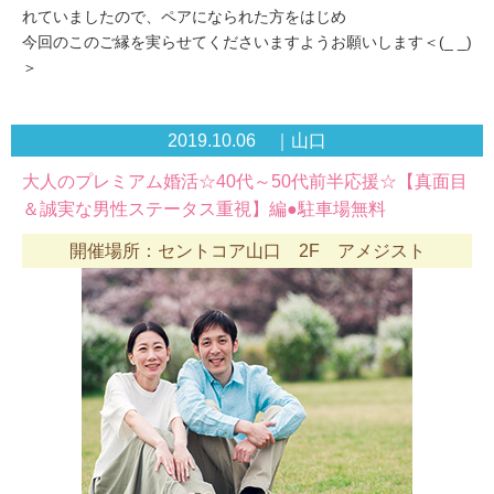
れていましたので、ペアになられた方をはじめ
今回のこのご縁を実らせてくださいますようお願いします＜(_ _)
＞
2019.10.06 ｜山口
大人のプレミアム婚活☆40代～50代前半応援☆【真面目
＆誠実な男性ステータス重視】編●駐車場無料
開催場所：セントコア山口 2F アメジスト