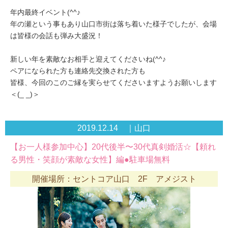
年内最終イベント(^^♪
年の瀬という事もあり山口市街は落ち着いた様子でしたが、会場
は皆様の会話も弾み大盛況！
新しい年を素敵なお相手と迎えてくださいね(^^♪
ペアになられた方も連絡先交換された方も
皆様、今回のこのご縁を実らせてくださいますようお願いします
＜(_ _)＞
2019.12.14 ｜山口
【お一人様参加中心】20代後半〜30代真剣婚活☆【頼れ
る男性・笑顔が素敵な女性】編●駐車場無料
開催場所：セントコア山口 2F アメジスト