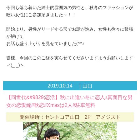
今回も落ち着いた紳士的雰囲気の男性と、秋冬のファッションが
眩い女性にご参加頂きました～！！
開始より、男性がリードする形でお話が進み、女性も徐々に緊張
が解けて
お話も盛り上がりを見せていました(^^♪
皆様、今回のこのご縁を実らせてくださいますようお願いします
＜(_ _)＞
2019.10.14 ｜山口
【同世代&#9829;恋活】秋に出逢い冬に恋人♪真面目な男
女の恋愛編#秋恋#Xmasは2人#駐車無料
開催場所：セントコア山口 2F アメジスト