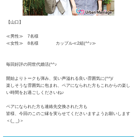
【山口】
≪男性≫ 7名様
≪女性≫ 8名様 カップル≪2組(^^♪≫
毎回好評の同世代婚活(^^♪
開始よりトークも弾み、笑い声溢れる良い雰囲気に(^^)/
楽しそうな雰囲気に包まれ、ペアになられた方もこれからの楽し
い時間をお過ごしくださいね♪
ペアになられた方も連絡先交換された方も
皆様、今回のこのご縁を実らせてくださいますようお願いします
＜(_ _)＞