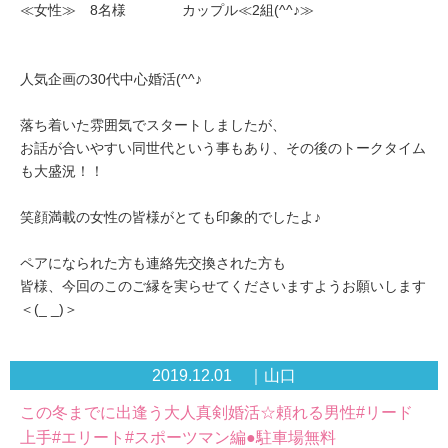
≪女性≫ 8名様 カップル≪2組(^^♪≫
人気企画の30代中心婚活(^^♪
落ち着いた雰囲気でスタートしましたが、
お話が合いやすい同世代という事もあり、その後のトークタイム
も大盛況！！
笑顔満載の女性の皆様がとても印象的でしたよ♪
ペアになられた方も連絡先交換された方も
皆様、今回のこのご縁を実らせてくださいますようお願いします
＜(_ _)＞
2019.12.01 ｜山口
この冬までに出逢う大人真剣婚活☆頼れる男性#リード
上手#エリート#スポーツマン編●駐車場無料