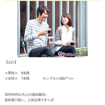
【山口】
≪男性≫ 8名様
≪女性≫ 7名様 カップル≪2組(^^♪≫
30代40代の大人の真剣婚活♪
真剣度の高い、人気企画です☆彡