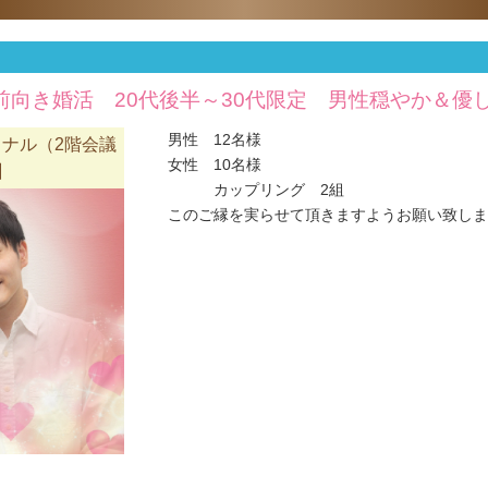
向き婚活 20代後半～30代限定 男性穏やか＆優
男性 12名様
ナル（2階会議
女性 10名様
】
カップリング 2組
このご縁を実らせて頂きますようお願い致します(#