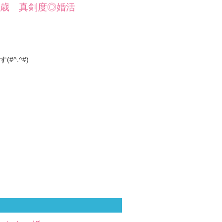
39歳 真剣度◎婚活
^.^#)