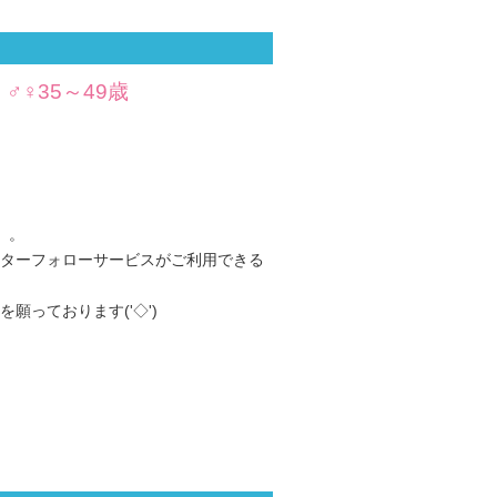
♀35～49歳
。。
ターフォローサービスがご利用できる
願っております('◇')ゞ