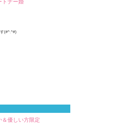
ートナー婚
^.^#)
か＆優しい方限定