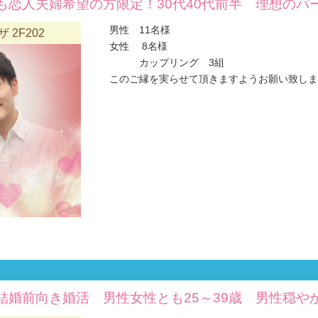
も恋人夫婦希望の方限定！30代40代前半 理想のパ
男性 11名様
2F202
女性 8名様
カップリング 3組
このご縁を実らせて頂きますようお願い致します(#
結婚前向き婚活 男性女性とも25～39歳 男性穏や