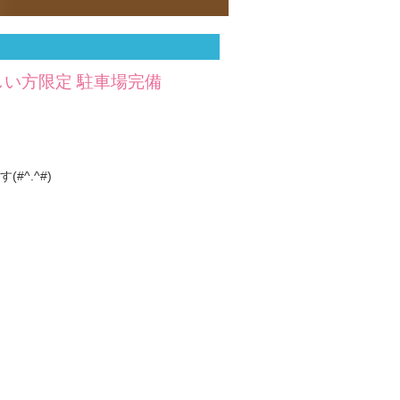
しい方限定 駐車場完備
^.^#)