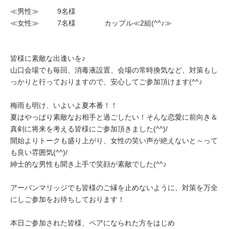
≪男性≫ 9名様
≪女性≫ 7名様 カップル≪2組(^^♪≫
皆様に素敵な出逢いを♪
山口会場でも毎回、消毒液設置、会場の常時換気など、対策もし
っかりと行っておりますので、安心してご参加頂けます(^^♪
梅雨も明け、いよいよ夏本番！！
夏はやっぱり素敵なお相手と過ごしたい！そんな恋愛に前向き＆
真剣に将来を考える皆様にご参加頂きました(^^)/
開始よりトークも盛り上がり、女性の笑い声が絶えないと～って
も良い雰囲気(^^)/
紳士的な男性も聞き上手で笑顔が素敵でした(^^♪
アーバンマリッジでも皆様のご縁を止めないように、対策を万全
にしご参加をお待ちしております！
本日ご参加された皆様、ペアになられた方をはじめ