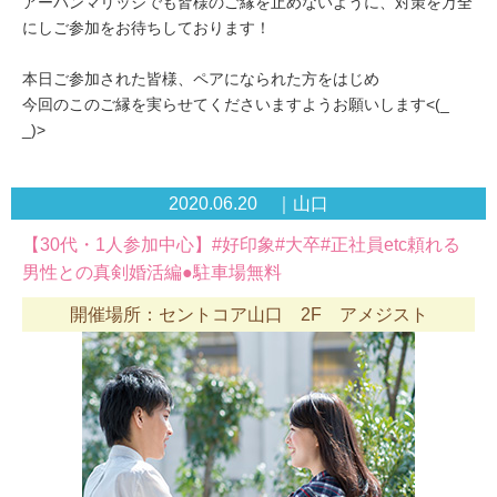
アーバンマリッジでも皆様のご縁を止めないように、対策を万全
にしご参加をお待ちしております！
本日ご参加された皆様、ペアになられた方をはじめ
今回のこのご縁を実らせてくださいますようお願いします<(_
_)>
2020.06.20 ｜山口
【30代・1人参加中心】#好印象#大卒#正社員etc頼れる
男性との真剣婚活編●駐車場無料
開催場所：セントコア山口 2F アメジスト