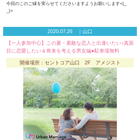
今回のこのご縁を実らせてくださいますようお願いします<(_
_)>
2020.07.26 ｜山口
【一人参加中心】この夏・素敵な恋人と出逢いたい♪真面
目に恋愛したい＆将来を考える男女編●駐車場無料
開催場所：セントコア山口 2F アメジスト