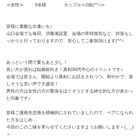
≪女性≫ 9名様 カップル≪2組(^^♪≫
皆様に素敵な出逢いを♪
山口会場でも毎回、消毒液設置、会場の常時換気など、対策もし
っかりと行っておりますので、安心してご参加頂けます(^^♪
あっという間で夏もあと少し！
良い方が居れば結婚前向き！真剣30代中心のイベントです♪
会場では皆さん、開始より真剣にお話をされつつ、和やかで、楽
しそうな笑い声で大盛況！
男性の方は女性の方の緊張をほぐそうとする紳士的な方が多かっ
た印象です♪
皆様ご連絡先交換を積極的にされていましたので、ペアになられ
た方をはじめ
今回のこのご縁を実らせてくださいますようお願いします＜(_ _)
＞