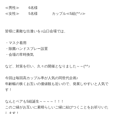
≪男性≫ 6名様
≪女性≫ 5名様 カップル≪5組(^^♪≫
皆様に素敵な出逢いを♪山口会場では、
・マスク着用
・除菌ハンドスプレー設置
・会場の常時換気
など、対策を行い、久々の開催となりました～～(^^♪
今回は毎回高カップル率が人気の同世代企画♪
年齢幅の狭くお互いの価値観も近いので、発展しやすいと人気で
す！
なんとペアも5組誕生～～～～！！！
このご縁がお互いに素晴らしいご縁に結びつくことをお祈りいた
します！