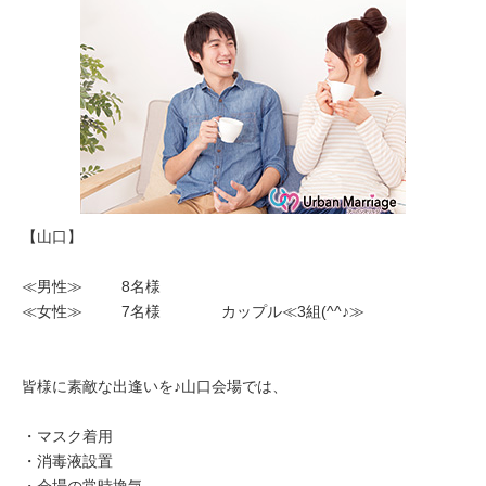
【山口】
≪男性≫ 8名様
≪女性≫ 7名様 カップル≪3組(^^♪≫
皆様に素敵な出逢いを♪山口会場では、
・マスク着用
・消毒液設置