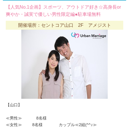
【人気No.1企画】スポーツ、アウトドア好き☆高身長or
爽やか・誠実で優しい男性限定編●駐車場無料
開催場所：セントコア山口 2F アメジスト
【山口】
≪男性≫ 8名様
≪女性≫ 8名様 カップル≪2組(^^♪≫