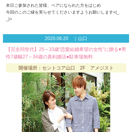
本日ご参加された皆様、ペアになられた方をはじめ
今回のこのご縁を実らせてくださいますようお願いします<(_
_)>
2020.06.20 ｜山口
【完全同世代】25～33歳“恋愛結婚希望の女性”に贈る♥男
性7歳幅27～34歳の真剣婚活●駐車場無料
開催場所：セントコア山口 2F アメジスト