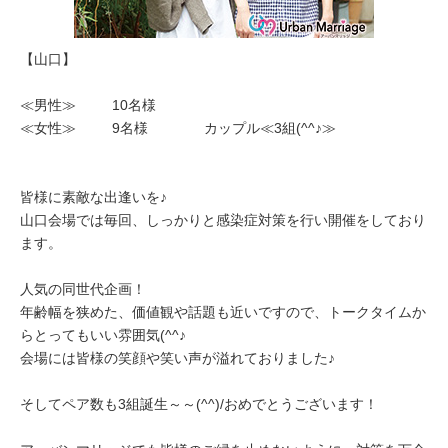
【山口】
≪男性≫ 10名様
≪女性≫ 9名様 カップル≪3組(^^♪≫
皆様に素敵な出逢いを♪
山口会場では毎回、しっかりと感染症対策を行い開催をしており
ます。
人気の同世代企画！
年齢幅を狭めた、価値観や話題も近いですので、トークタイムか
らとってもいい雰囲気(^^♪
会場には皆様の笑顔や笑い声が溢れておりました♪
そしてペア数も3組誕生～～(^^)/おめでとうございます！