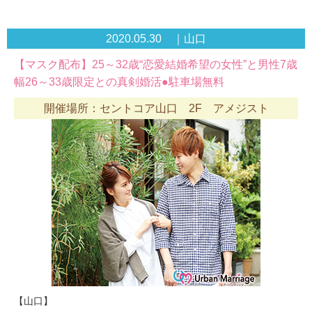
2020.05.30 ｜山口
【マスク配布】25～32歳“恋愛結婚希望の女性”と男性7歳
幅26～33歳限定との真剣婚活●駐車場無料
開催場所：セントコア山口 2F アメジスト
【山口】