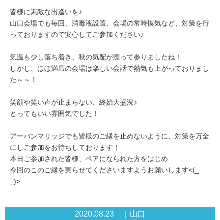
皆様に素敵な出逢いを♪
山口会場でも毎回、消毒液設置、会場の常時換気など、対策を行
っておりますので安心してご参加ください♪
気温も少し落ち着き、秋の気配が漂って参りましたね！
しかし、ほぼ満席の会場は楽しい会話で熱気も上がっておりまし
た～～！
笑顔や笑い声が止まらない、終始大盛況♪
とってもいい雰囲気でした！
アーバンマリッジでも皆様のご縁を止めないように、対策を万全
にしご参加をお待ちしております！
本日ご参加された皆様、ペアになられた方をはじめ
今回のこのご縁を実らせてくださいますようお願いします<(_
_)>
2020.08.23 ｜山口