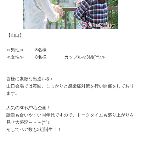
【山口】
≪男性≫ 8名様
≪女性≫ 8名様 カップル≪3組(^^♪≫
皆様に素敵な出逢いを♪
山口会場では毎回、しっかりと感染症対策を行い開催をしており
ます。
人気の30代中心企画！
話題も合いやすい同年代ですので、トークタイムも盛り上がりを
見せ大盛況～～～(^^♪
そしてペア数も3組誕生！！