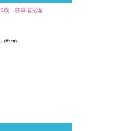
～35歳 駐車場完備
^.^#)