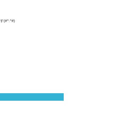
^.^#)