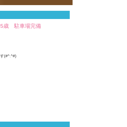
～35歳 駐車場完備
^.^#)