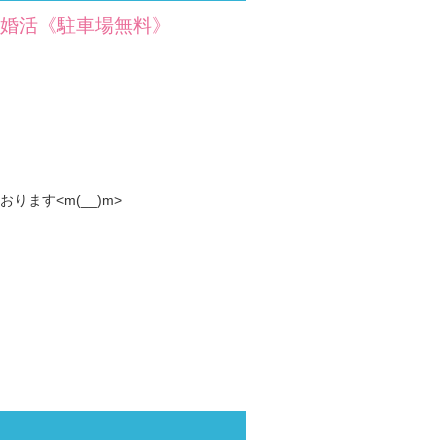
リ婚活《駐車場無料》
ます<m(__)m>