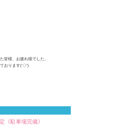
た皆様、お疲れ様でした。
ります('◇')ゞ
限定《駐車場完備》