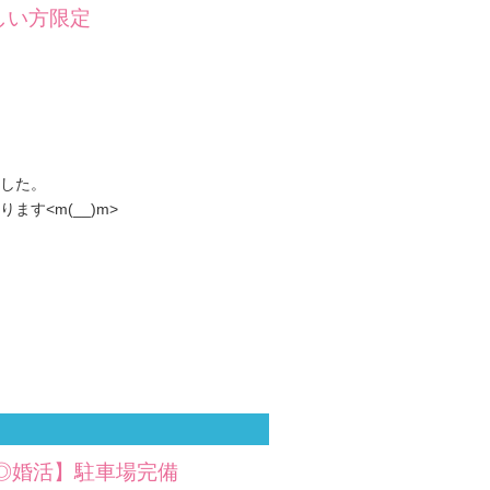
しい方限定
した。
す<m(__)m>
度◎婚活】駐車場完備