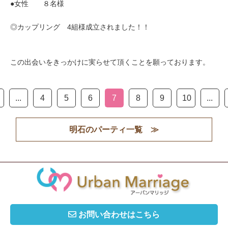
●女性 ８名様
◎カップリング 4組様成立されました！！
この出会いをきっかけに実らせて頂くことを願っております。
...
4
5
6
7
8
9
10
...
明石のパーティ一覧 ≫
お問い合わせはこちら