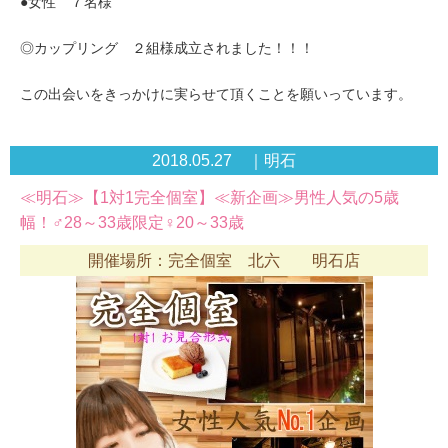
●女性 ７名様
◎カップリング ２組様成立されました！！！
この出会いをきっかけに実らせて頂くことを願いっています。
2018.05.27 ｜明石
≪明石≫【1対1完全個室】≪新企画≫男性人気の5歳
幅！♂28～33歳限定♀20～33歳
開催場所：完全個室 北六 明石店