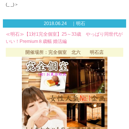
(_ _)＞
2018.06.24 ｜明石
≪明石≫【1対1完全個室】25～33歳 やっぱり同世代が
いい！Premium８歳幅 婚活編
開催場所：完全個室 北六 明石店