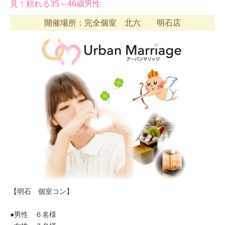
見！頼れる35～46歳男性
開催場所：完全個室 北六 明石店
【明石 個室コン】
●男性 ６名様