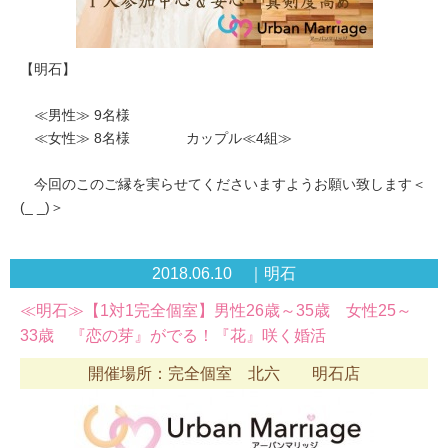
【明石】
≪男性≫ 9名様
≪女性≫ 8名様 カップル≪4組≫
今回のこのご縁を実らせてくださいますようお願い致します＜
(_ _)＞
2018.06.10 ｜明石
≪明石≫【1対1完全個室】男性26歳～35歳 女性25～
33歳 『恋の芽』がでる！『花』咲く婚活
開催場所：完全個室 北六 明石店