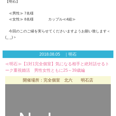
【明石】
≪男性≫ 7名様
≪女性≫ 8名様 カップル≪4組≫
今回のこのご縁を実らせてくださいますようお願い致します＜
(_ _)＞
2018.08.05 ｜明石
≪明石≫【1対1完全個室】気になる相手と絶対話せるト
ーク重視婚活 男性女性ともに25～39歳編
開催場所：完全個室 北六 明石店