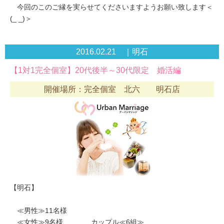
今回のこのご縁を実らせてくださいますようお願い致します＜
(_ _)＞
2016.02.21 ｜明石
【1対1完全個室】20代後半～30代限定 婚活編
開催場所：完全個室 北六 明石店
【明石】
≪男性≫11名様
≪女性≫9名様 カップル≪6組≫