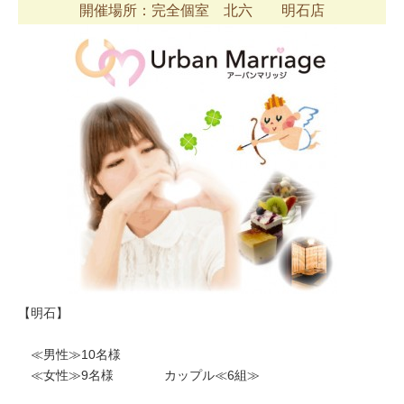
開催場所：完全個室 北六 明石店
【明石】
≪男性≫10名様
≪女性≫9名様 カップル≪6組≫