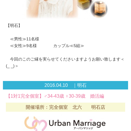
【明石】
≪男性≫11名様
≪女性≫9名様 カップル≪5組≫
今回のこのご縁を実らせてくださいますようお願い致します＜
(_ _)＞
2016.04.10 ｜明石
【1対1完全個室】♂34-43歳 ♀30-39歳 婚活編
開催場所：完全個室 北六 明石店