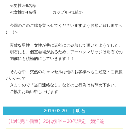
≪男性≫6名様
≪女性≫4名様 カップル≪1組≫
今回のこのご縁を実らせてくださいますようお願い致します＜
(_ _)＞
素敵な男性・女性が共に真剣にご参加して頂いたようでした。
明石にも、個室会場があるため、アーバンマリッジは明石での
開催にも積極的にしていきます！！
そんな中、突然のキャンセルは他のお客様へもご迷惑・ご負担
がかかって
きますので「当日連絡なし」などのご行為はお辞め下さい。
ご協力お願い申し上げます。
2016.03.20 ｜明石
【1対1完全個室】20代後半～30代限定 婚活編