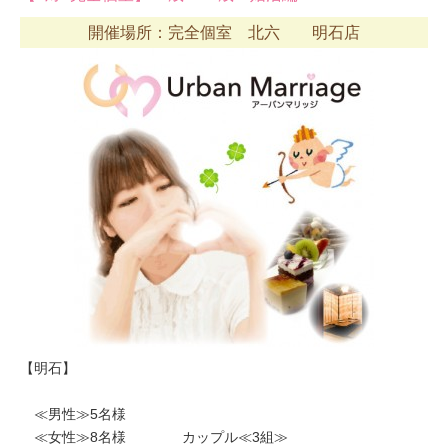
開催場所：完全個室 北六 明石店
【明石】
≪男性≫5名様
≪女性≫8名様 カップル≪3組≫