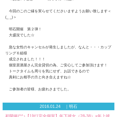
今回のこのご縁を実らせてくださいますようお願い致します＜
(_ _)＞
明石開催 第２弾！
大盛況でした☆
急な女性のキャンセルが発生しましたが、なんと・・・カップ
リング６組様
成立されました！！！
個室居酒屋さん完全貸切の為、ご安心してご参加頂けます！
トークタイムも周りを気にせず、お話できるので
真剣にお相手の方と向き合えますね☆
ご参加者の皆様、お疲れさまでした。
2016.01.24 ｜明石
初開催(^^♪【1対1完全個室】年下彼女（28-38）×年上彼