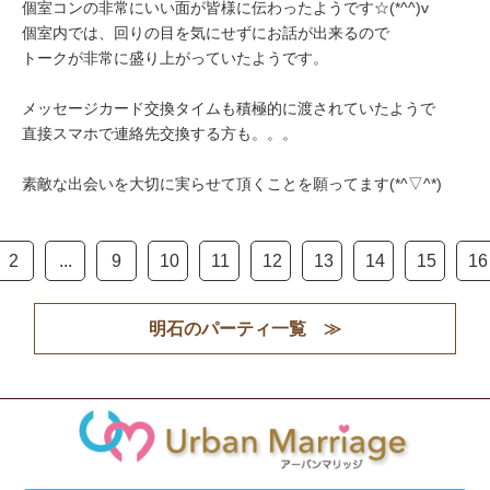
個室コンの非常にいい面が皆様に伝わったようです☆(*^^)v
個室内では、回りの目を気にせずにお話が出来るので
トークが非常に盛り上がっていたようです。
メッセージカード交換タイムも積極的に渡されていたようで
直接スマホで連絡先交換する方も。。。
素敵な出会いを大切に実らせて頂くことを願ってます(*^▽^*)
2
...
9
10
11
12
13
14
15
16
明石のパーティ一覧 ≫