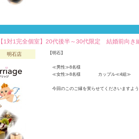
【1対1完全個室】20代後半～30代限定 結婚前向き
【明石】
六 明石店
≪男性≫8名様
≪女性≫8名様 カップル≪4組≫
今回のこのご縁を実らせてくださいますようお願