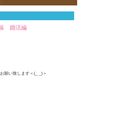
歳幅 婚活編
い致します＜(_ _)＞