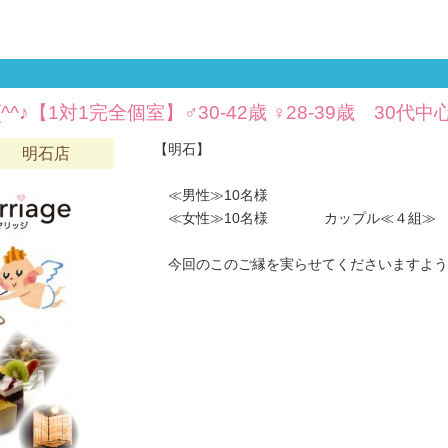
^^♪【1対1完全個室】♂30-42歳 ♀28-39歳 30代
【明石】
六 明石店
≪男性≫10名様
≪女性≫10名様 カップル≪４組≫
今回のこのご縁を実らせてくださいますようお願