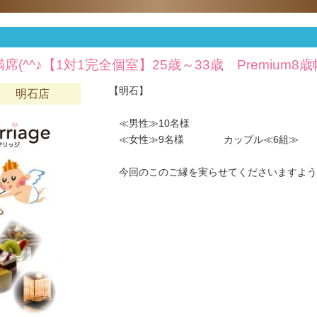
席(^^♪【1対1完全個室】25歳～33歳 Premium8
【明石】
六 明石店
≪男性≫10名様
≪女性≫9名様 カップル≪6組≫
今回のこのご縁を実らせてくださいますようお願