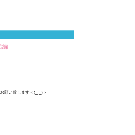
活編
い致します＜(_ _)＞