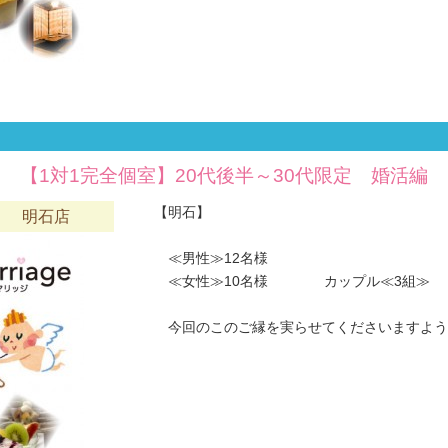
【1対1完全個室】20代後半～30代限定 婚活編
【明石】
六 明石店
≪男性≫12名様
≪女性≫10名様 カップル≪3組≫
今回のこのご縁を実らせてくださいますようお願