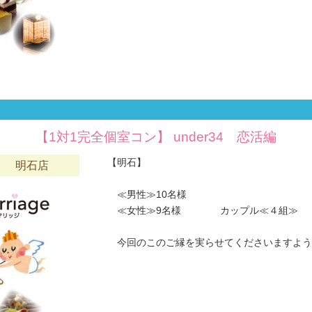
【1対1完全個室コン】 under34 恋活編
【明石】
六 明石店
≪男性≫10名様
≪女性≫9名様 カップル≪４組≫
今回のこのご縁を実らせてくださいますようお願