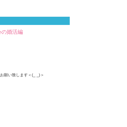
中心の婚活編
い致します＜(_ _)＞