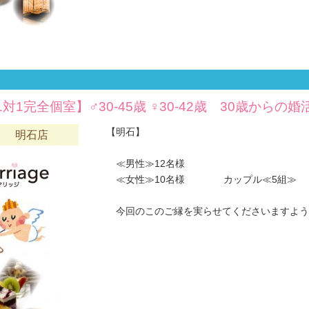
1対1完全個室】♂30-45歳 ♀30-42歳 30歳からの婚
【明石】
六 明石店
≪男性≫12名様
≪女性≫10名様 カップル≪5組≫
今回のこのご縁を実らせてくださいますようお願