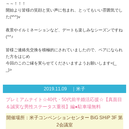
～～！！！
開始より皆様の笑顔と笑い声に包まれ、とってもいい雰囲気でし
た(*^^)v
夜景やイルミネーションなど、デートも楽しみなシーズンですね
(^^♪
皆様ご連絡先交換を積極的にされていましたので、ペアになられ
た方をはじめ
今回のこのご縁を実らせてくださいますようお願いします<(_
_)>
2019.11.09 ｜米子
プレミアムナイト☆40代・50代前半婚活応援☆【真面目
＆誠実な男性ステータス重視】編●駐車場無料
開催場所：米子コンベンションセンター BiG SHiP 3F 第
2会議室