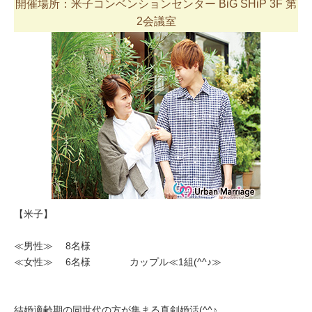
開催場所：米子コンベンションセンター BiG SHiP 3F 第
2会議室
【米子】
≪男性≫ 8名様
≪女性≫ 6名様 カップル≪1組(^^♪≫
結婚適齢期の同世代の方が集まる真剣婚活(^^♪