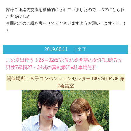
皆様ご連絡先交換を積極的にされていましたので、ペアになられ
た方をはじめ
今回のこのご縁を実らせてくださいますようお願いします＜(_ _)
＞
2019.08.11 ｜米子
この夏出逢う！26～32歳“恋愛結婚希望の女性”に贈る☆
男性7歳幅27～34歳の真剣婚活●駐車場無料
開催場所：米子コンベンションセンター BiG SHiP 3F 第
2会議室