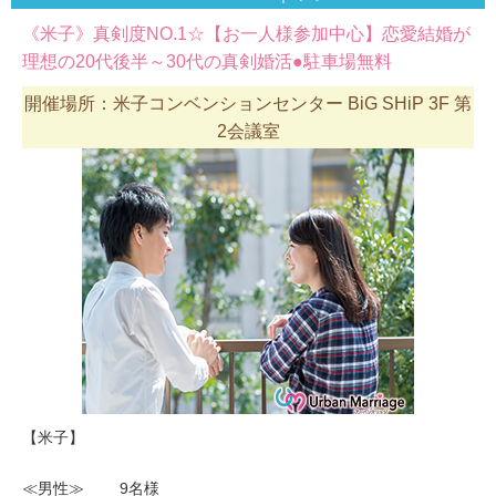
《米子》真剣度NO.1☆【お一人様参加中心】恋愛結婚が
理想の20代後半～30代の真剣婚活●駐車場無料
開催場所：米子コンベンションセンター BiG SHiP 3F 第
2会議室
【米子】
≪男性≫ 9名様