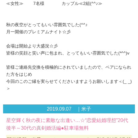
≪女性≫ 7名様 カップル≪2組(^^♪≫
秋の夜空がとってもいい雰囲気でした(^^♪
月一開催のプレミアムナイト☆彡
会場は開始より大盛況☆彡
皆様の笑顔と笑い声に包まれ、とってもいい雰囲気でした(*^^)v
皆様ご連絡先交換を積極的にされていましたので、ペアになられ
た方をはじめ
今回のこのご縁を実らせてくださいますようお願いします＜(_ _)
＞
2019.09.07 ｜米子
星空輝く秋の夜に素敵な出逢い…☆“恋愛結婚理想”20代
後半～30代の真剣婚活編●駐車場無料