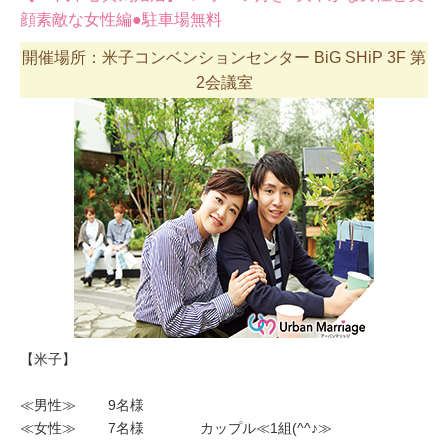
顔素敵な女性編●駐車場無料
開催場所：米子コンベンションセンター BiG SHiP 3F 第
2会議室
【米子】
≪男性≫ 9名様
≪女性≫ 7名様 カップル≪1組(^^♪≫