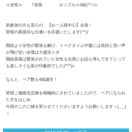
≪女性≫ 7名様 カップル≪4組(^^♪≫
初参加の方も安心の、【お一人様中心】企画！
皆様の真面目な出逢いを応援いたします(^^)/
開始より女性の緊張も解け、トークタイム中盤には笑顔と笑い声
が飛び交い会場は大盛況☆彡
開始直後は緊張されていた女性も次第にお話も弾んできてとって
も楽しそうな姿が印象的でした(*^^)v
なんと、ペア数も4組誕生！
皆様ご連絡先交換を積極的にされていましたので、ペアになられ
た方をはじめ
今回のこのご縁を実らせてくださいますようお願いします＜(_ _)
＞