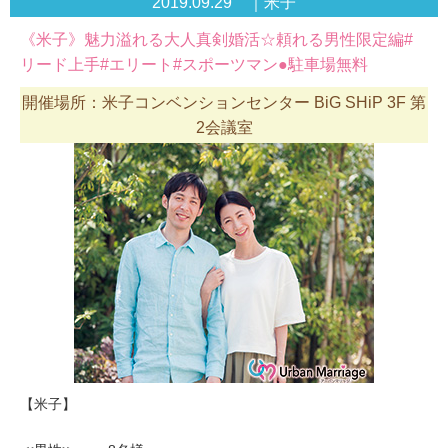
2019.09.29 ｜米子
《米子》魅力溢れる大人真剣婚活☆頼れる男性限定編#
リード上手#エリート#スポーツマン●駐車場無料
開催場所：米子コンベンションセンター BiG SHiP 3F 第
2会議室
【米子】