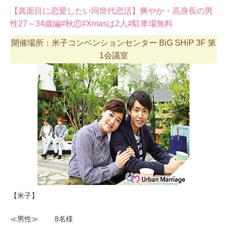
【真面目に恋愛したい同世代恋活】爽やか・高身長の男
性27～34歳編#秋恋#Xmasは2人#駐車場無料
開催場所：米子コンベンションセンター BiG SHiP 3F 第
1会議室
【米子】
≪男性≫ 8名様