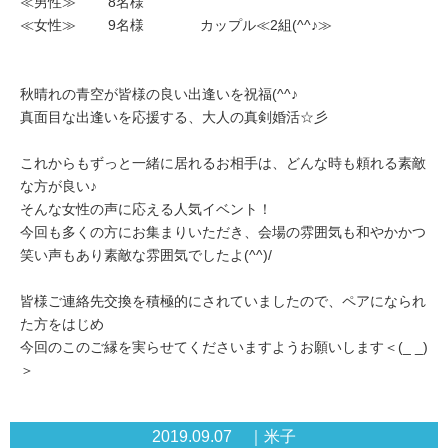
≪男性≫ 8名様
≪女性≫ 9名様 カップル≪2組(^^♪≫
秋晴れの青空が皆様の良い出逢いを祝福(^^♪
真面目な出逢いを応援する、大人の真剣婚活☆彡
これからもずっと一緒に居れるお相手は、どんな時も頼れる素敵
な方が良い♪
そんな女性の声に応える人気イベント！
今回も多くの方にお集まりいただき、会場の雰囲気も和やかかつ
笑い声もあり素敵な雰囲気でしたよ(^^)/
皆様ご連絡先交換を積極的にされていましたので、ペアになられ
た方をはじめ
今回のこのご縁を実らせてくださいますようお願いします＜(_ _)
＞
2019.09.07 ｜米子