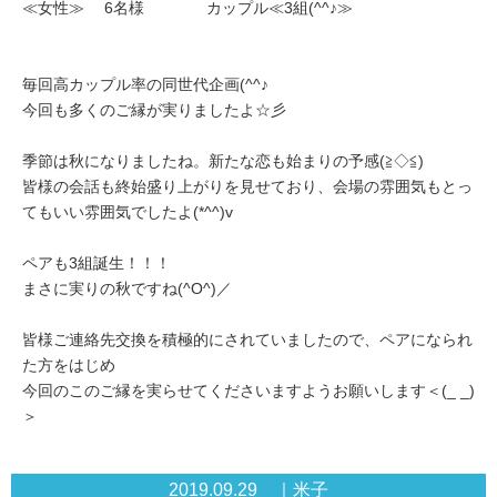
≪女性≫ 6名様 カップル≪3組(^^♪≫
毎回高カップル率の同世代企画(^^♪
今回も多くのご縁が実りましたよ☆彡
季節は秋になりましたね。新たな恋も始まりの予感(≧◇≦)
皆様の会話も終始盛り上がりを見せており、会場の雰囲気もとっ
てもいい雰囲気でしたよ(*^^)v
ペアも3組誕生！！！
まさに実りの秋ですね(^O^)／
皆様ご連絡先交換を積極的にされていましたので、ペアになられ
た方をはじめ
今回のこのご縁を実らせてくださいますようお願いします＜(_ _)
＞
2019.09.29 ｜米子