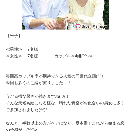
【米子】
≪男性≫ 7名様
≪女性≫ 7名様 カップル≪4組(^^♪≫
毎回高カップル率が期待できる人気の同世代企画(^^♪
今回も多くのご縁が実りました～！
うだる様な暑さが続きますね( ;∀;)
そんな天候も絵になる様な、晴れた青空がお似合いの男女に多く
ご参加されました(^^)/
なんと、半数以上の方がペアになり、夏本番！これから始まる恋
の予感が…(*^^)v