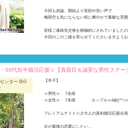
今回も勿論、開始より笑顔や笑い声で
梅雨空も気にならない程に爽やかで素敵な雰囲気
皆様ご連絡先交換を積極的にされていましたの
今回のこのご縁を実らせてくださいますようお願
代・50代前半婚活応援☆【真面目＆誠実な男性ステー
【米子】
ンター BiG
室
≪男性≫ 7名様
≪女性≫ 7名様 カップル≪4組(^^♪
プレミアムナイト☆彡大人の真剣婚活応援企画(^
次が最後の恋愛にしたい…