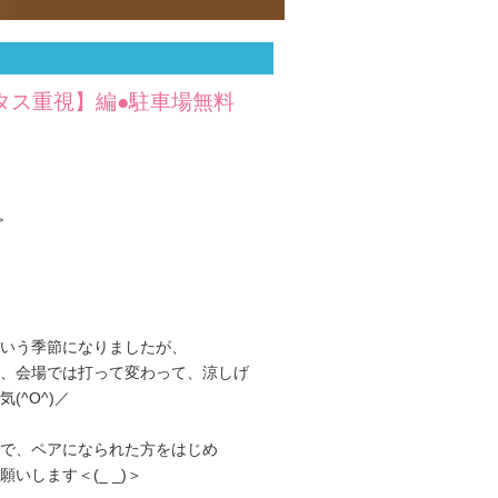
タス重視】編●駐車場無料
≫
いう季節になりましたが、
、会場では打って変わって、涼しげ
^O^)／
で、ペアになられた方をはじめ
いします＜(_ _)＞