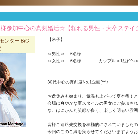
人様参加中心の真剣婚活☆【頼れる男性・大卒ステイ
【米子】
ンター BiG
室
≪男性≫ 6名様
≪女性≫ 6名様 カップル≪1組(^^♪
30代中心の真剣度No.1企画(^^♪
お盆休みも始まり、気温も上がって夏本番！と
会場は爽やかな夏スタイルの男女にご参加され
な、はにかんだ笑顔が多く、楽しく明るい雰囲気(
皆様ご連絡先交換を積極的にされていましたの
今回のこのご縁を実らせてくださいますようお願