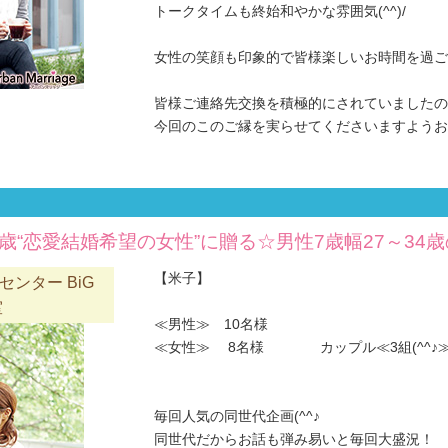
トークタイムも終始和やかな雰囲気(^^)/
女性の笑顔も印象的で皆様楽しいお時間を過ごさ
皆様ご連絡先交換を積極的にされていましたの
今回のこのご縁を実らせてくださいますようお願
2歳“恋愛結婚希望の女性”に贈る☆男性7歳幅27～34
【米子】
ンター BiG
室
≪男性≫ 10名様
≪女性≫ 8名様 カップル≪3組(^^♪
毎回人気の同世代企画(^^♪
同世代だからお話も弾み易いと毎回大盛況！