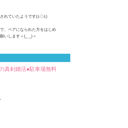
れていたようです(≧◇≦)
で、ペアになられた方をはじめ
いします＜(_ _)＞
歳の真剣婚活●駐車場無料
≫