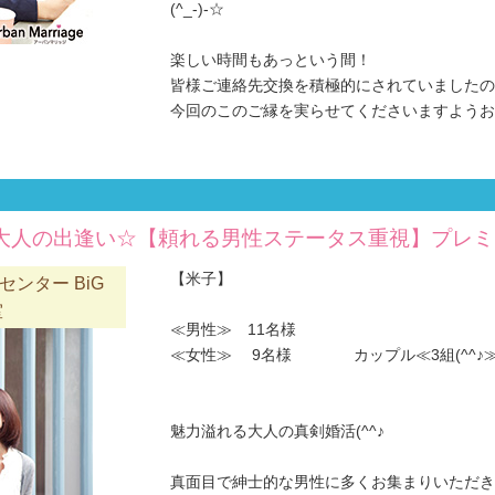
(^_-)-☆
楽しい時間もあっという間！
皆様ご連絡先交換を積極的にされていましたの
今回のこのご縁を実らせてくださいますようお願
大人の出逢い☆【頼れる男性ステータス重視】プレミ
【米子】
ンター BiG
室
≪男性≫ 11名様
≪女性≫ 9名様 カップル≪3組(^^♪
魅力溢れる大人の真剣婚活(^^♪
真面目で紳士的な男性に多くお集まりいただき