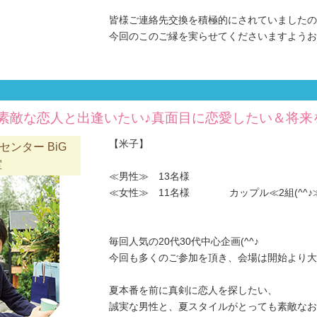
皆様ご連絡先交換を積極的にされていましたの
今回のこのご縁を実らせてくださいますようお願
素敵な恋人と出逢いたい♪真面目に恋愛したい＆将来
【米子】
ンター BiG
室
≪男性≫ 13名様
≪女性≫ 11名様 カップル≪2組(^^♪
毎回人気の20代30代中心企画(^^♪
今回も多くのご参加を頂き、会場は開始より大
夏本番を前に真剣に恋人を探したい、
誠実な男性と、夏スタイルがとっても素敵なお