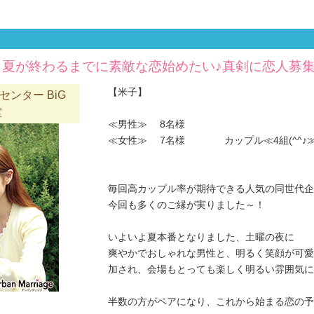
恋活】夏が終わるまでに素敵な恋始めたい♪真剣に恋人募
【米子】
ンター BiG
室
≪男性≫ 8名様
≪女性≫ 7名様 カップル≪4組(^^♪
毎回高カップル率が期待できる人気の同世代企画
今回も多くのご縁が実りました～！
いよいよ夏本番となりました、土曜の夜に
爽やかでおしゃれな男性と、明るく笑顔が可愛
加され、会場もとっても楽しく明るい雰囲気にな
半数の方がペアになり、これから始まる恋の予感が