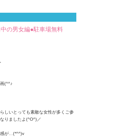
集中の男女編●駐車場無料
≫
(^^♪
らしいとっても素敵な女性が多くご参
りましたよ(^O^)／
…(*^^)v