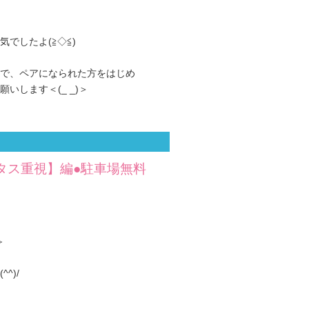
でしたよ(≧◇≦)
で、ペアになられた方をはじめ
いします＜(_ _)＞
タス重視】編●駐車場無料
≫
^)/