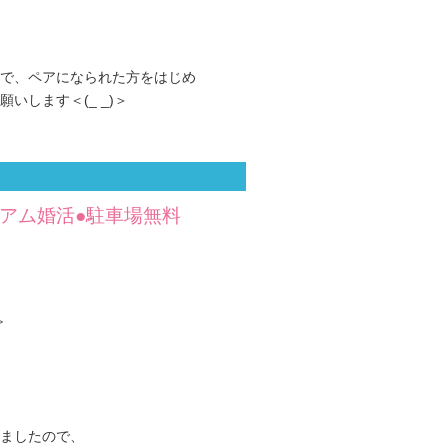
で、ペアになられた方をはじめ
いします＜(_ _)＞
アム婚活●駐車場無料
≫
ましたので、