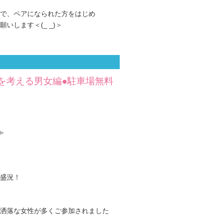
で、ペアになられた方をはじめ
いします＜(_ _)＞
を考える男女編●駐車場無料
≫
盛況！
洒落な女性が多くご参加されました