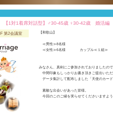
【1対1着席対話型】♂30-45歳 ♀30-42歳 婚活編
【和歌山】
F 第2会議室
≪男性≫8名様
≪女性≫6名様 カップル≪１組≫
みなさん、真剣にご参加されておりましたので
中間印象もしっかりお書き頂きご提出いただ
データ集計して配布しました「天使のカード
素敵な出会いがあった皆様。
今回のこのご縁を実らせてくださいますようお願