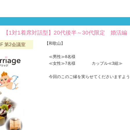
【1対1着席対話型】20代後半～30代限定 婚活編
【和歌山】
F 第2会議室
≪男性≫8名様
≪女性≫7名様 カップル≪3組≫
今回のこのご縁を実らせてくださいますようお願