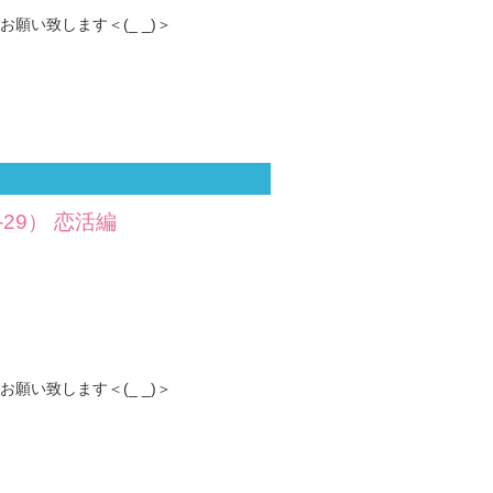
い致します＜(_ _)＞
29） 恋活編
い致します＜(_ _)＞