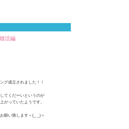
 婚活編
ング成立されました！！
してくだーいというのが
上がっていたようです。
い致します＜(_ _)＞