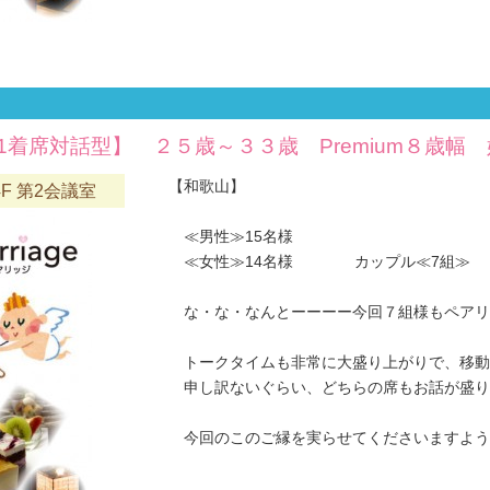
1着席対話型】 ２５歳～３３歳 Premium８歳幅
【和歌山】
F 第2会議室
≪男性≫15名様
≪女性≫14名様 カップル≪7組≫
な・な・なんとーーーー今回７組様もペアリ
トークタイムも非常に大盛り上がりで、移動
申し訳ないぐらい、どちらの席もお話が盛り
今回のこのご縁を実らせてくださいますようお願