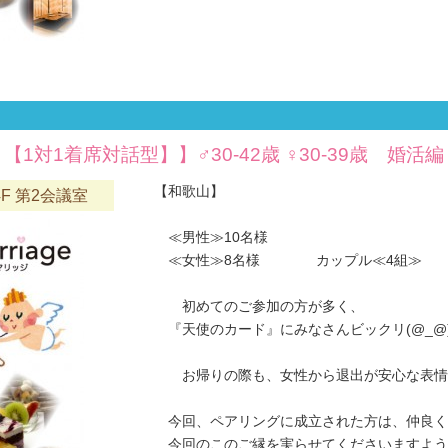
【1対1着席対話型】】♂30-42歳 ♀30-39歳 婚活編
【和歌山】
F 第2会議室
≪男性≫10名様
≪女性≫8名様 カップル≪4組≫
初めてのご参加の方が多く、
『天使のカード』にみなさんビックリ(@_@
お帰りの際も、女性から退出が安心な表情
今回、ペアリングに成立された方は、仲良く
今回のこのご縁を実らせてくださいますようお願