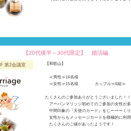
【20代後半～30代限定】 婚活編
【和歌山】
F 第2会議室
≪男性≫16名様
≪女性≫15名様 カップル≪6組≫
たくさんのご参加ありがとうございました！！
アーバンマリッジ初めてのご参加の女性が多
中間印象の『天使のカード』をじーーーくり
女性からもメッセージカードを積極的に利用
たくさんのご縁があったようです！