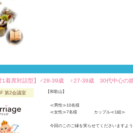
対1着席対話型】♂28-39歳 ♀27-39歳 30代中心の
【和歌山】
F 第2会議室
≪男性≫10名様
≪女性≫7名様 カップル≪1組≫
今回のこのご縁を実らせてくださいますようお願