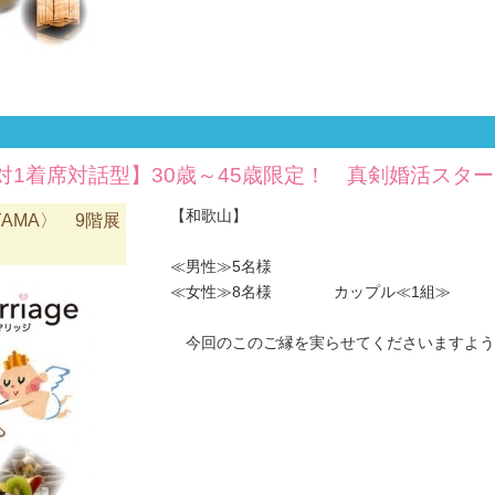
対1着席対話型】30歳～45歳限定！ 真剣婚活スタ
【和歌山】
YAMA〉 9階展
≪男性≫5名様
≪女性≫8名様 カップル≪1組≫
今回のこのご縁を実らせてくださいますようお願