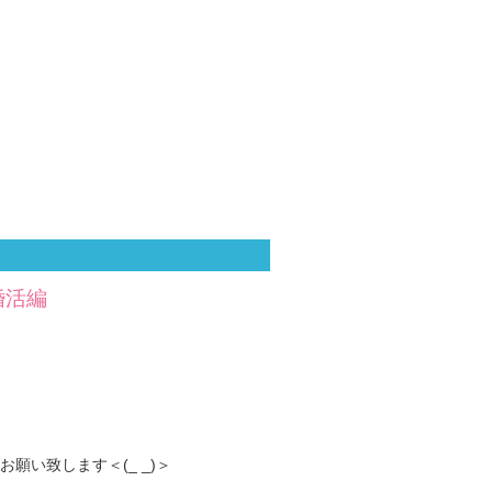
婚活編
い致します＜(_ _)＞