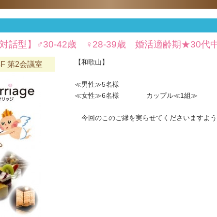
対話型】♂30-42歳 ♀28-39歳 婚活適齢期★30
【和歌山】
F 第2会議室
≪男性≫5名様
≪女性≫6名様 カップル≪1組≫
今回のこのご縁を実らせてくださいますようお願