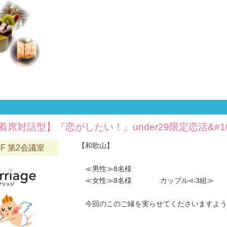
着席対話型】『恋がしたい！』under29限定恋活&#10
【和歌山】
F 第2会議室
≪男性≫8名様
≪女性≫8名様 カップル≪3組≫
今回のこのご縁を実らせてくださいますようお願