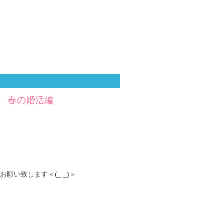
 春の婚活編
い致します＜(_ _)＞