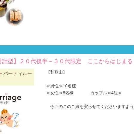
席対話型】２０代後半～３０代限定 ここからはじまる
【和歌山】
Ｆパーティルー
≪男性≫10名様
≪女性≫8名様 カップル≪4組≫
今回のこのご縁を実らせてくださいますようお願