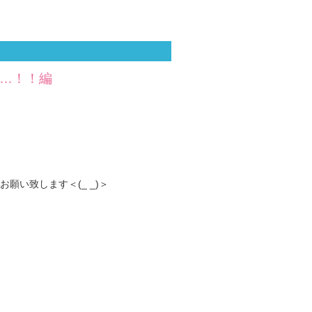
歩…！！編
い致します＜(_ _)＞