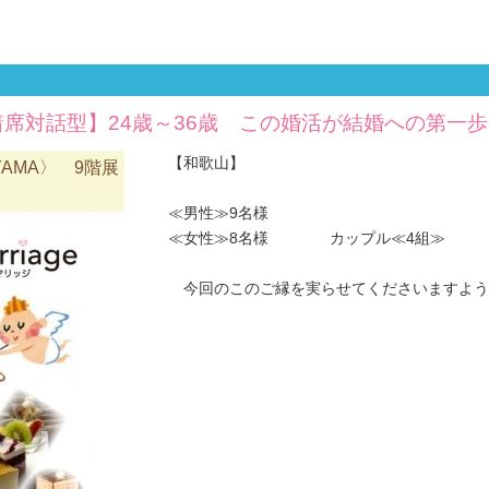
着席対話型】24歳～36歳 この婚活が結婚への第一
【和歌山】
YAMA〉 9階展
≪男性≫9名様
≪女性≫8名様 カップル≪4組≫
今回のこのご縁を実らせてくださいますようお願