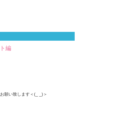
ート編
い致します＜(_ _)＞