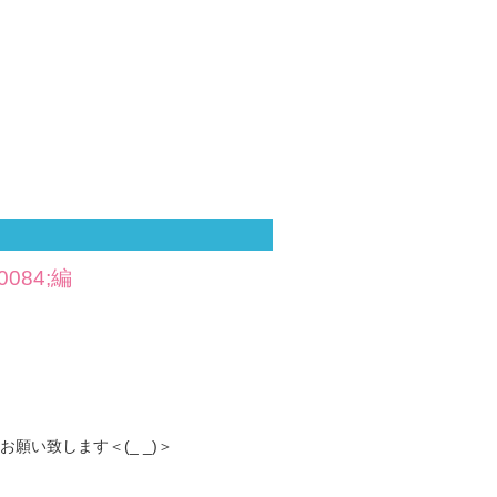
084;編
い致します＜(_ _)＞