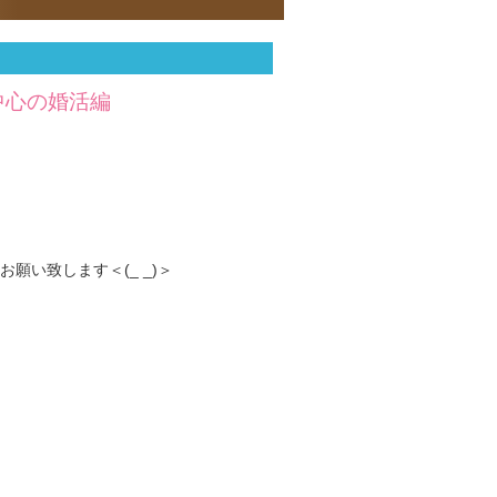
代中心の婚活編
い致します＜(_ _)＞