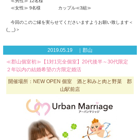
≪男性≫ 12名様
≪女性≫ 9名様 カップル≪3組≫
今回のこのご縁を実らせてくださいますようお願い致します＜
(_ _)＞
2019.05.19 ｜郡山
≪郡山個室初≫【1対1完全個室】20代後半～30代限定
２年以内の結婚希望の方限定婚活
開催場所：NEW OPEN 個室 酒と和みと肉と野菜 郡
山駅前店