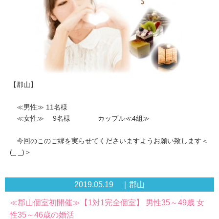
【郡山】
≪男性≫ 11名様
≪女性≫ 9名様 カップル≪4組≫
今回のこのご縁を実らせてくださいますようお願い致します＜
(_ _)＞
2019.05.19 ｜郡山
≪郡山個室初開催≫【1対1完全個室】 男性35～49歳 女
性35～46歳の婚活