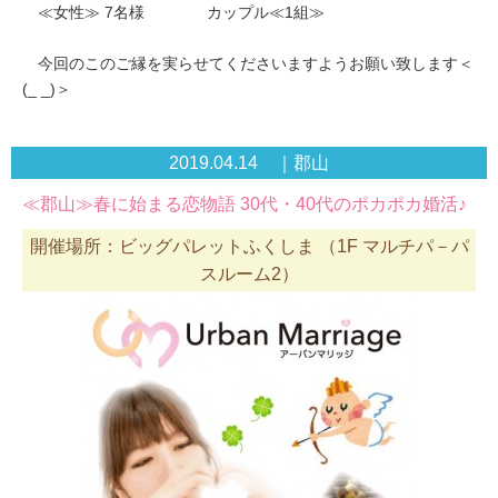
≪女性≫ 7名様 カップル≪1組≫
今回のこのご縁を実らせてくださいますようお願い致します＜
(_ _)＞
2019.04.14 ｜郡山
≪郡山≫春に始まる恋物語 30代・40代のポカポカ婚活♪
開催場所：ビッグパレットふくしま （1F マルチパ－パ
スルーム2）