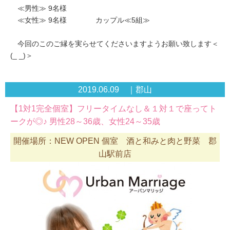
≪男性≫ 9名様
≪女性≫ 9名様 カップル≪5組≫
今回のこのご縁を実らせてくださいますようお願い致します＜
(_ _)＞
2019.06.09 ｜郡山
【1対1完全個室】フリータイムなし＆１対１で座ってト
ークが◎♪ 男性28～36歳、女性24～35歳
開催場所：NEW OPEN 個室 酒と和みと肉と野菜 郡
山駅前店