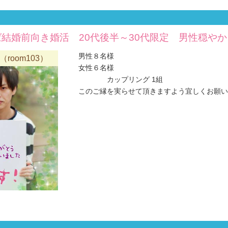
結婚前向き婚活 20代後半～30代限定 男性穏や
男性８名様
oom103）
女性６名様
カップリング 1組
このご縁を実らせて頂きますよう宜しくお願い