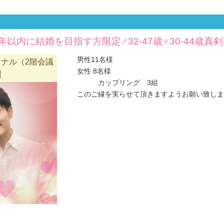
以内に結婚を目指す方限定♂32-47歳♀30-44歳
男性11名様
ナル（2階会議
女性 8名様
】
カップリング 3組
このご縁を実らせて頂きますようお願い致しま