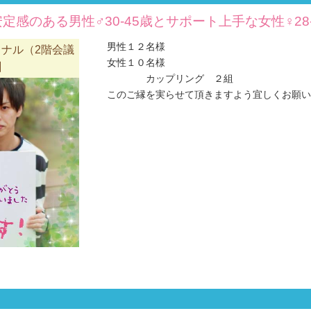
定感のある男性♂30-45歳とサポート上手な女性♀28
男性１２名様
ナル（2階会議
女性１０名様
】
カップリング ２組
このご縁を実らせて頂きますよう宜しくお願い