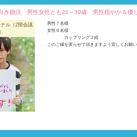
向き婚活 男性女性とも25～39歳 男性穏やか＆優
男性７名様
ナル（2階会議
女性６名様
】
カップリング２組
このご縁を実らせて頂きますよう宜しくお願い