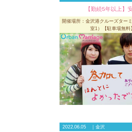
【勤続5年以上】安
開催場所：金沢港クルーズターミ
室1）【駐車場無料
2022.06.05 ｜金沢