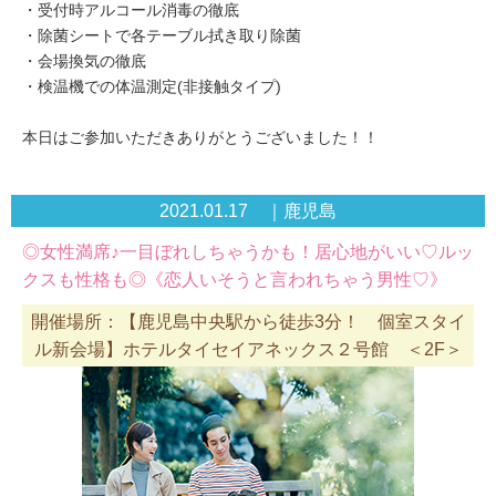
・受付時アルコール消毒の徹底
・除菌シートで各テーブル拭き取り除菌
・会場換気の徹底
・検温機での体温測定(非接触タイプ)
本日はご参加いただきありがとうございました！！
2021.01.17 ｜鹿児島
◎女性満席♪一目ぼれしちゃうかも！居心地がいい♡ルッ
クスも性格も◎《恋人いそうと言われちゃう男性♡》
開催場所：【鹿児島中央駅から徒歩3分！ 個室スタイ
ル新会場】ホテルタイセイアネックス２号館 ＜2F＞