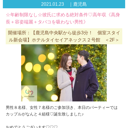
2021.01.23 ｜鹿児島
☆年齢制限なし☆彼氏に求める絶対条件♡高年収《高身
長＋容姿端麗＋タバコを吸わない男性》
開催場所：【鹿児島中央駅から徒歩3分！ 個室スタイ
ル新会場】ホテルタイセイアネックス２号館 ＜2F＞
男性８名様、女性７名様のご参加頂き、本日のパーティーでは
カップルがなんと４組様♡誕生致しました♪
おめでとうございます♡♡♡