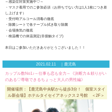
～感染症対策実施中♡～
・マスク着用でのご参加必須（お持ちでない方は1人1枚につき差
し上げます）
・受付時アルコール消毒の徹底
・除菌シートで各テーブル拭き取り除菌
・会場換気の徹底
・検温機での体温測定(非接触タイプ)
本日はご参加いただきありがとうございました！！
2021.02.11 ｜鹿児島
カップル数No1♪～仕事も恋も全力～《決断力＆頼りがい
のある♡尊敬できるちょっと大人の男性編》
開催場所：【鹿児島中央駅から徒歩3分！ 個室スタイ
ル新会場】ホテルタイセイアネックス２号館 ＜2F＞