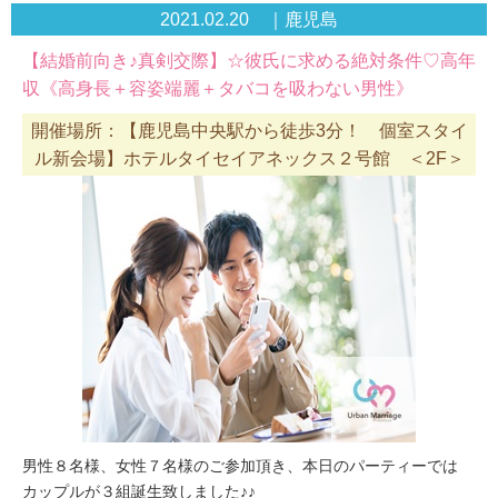
2021.02.20 ｜鹿児島
【結婚前向き♪真剣交際】☆彼氏に求める絶対条件♡高年
収《高身長＋容姿端麗＋タバコを吸わない男性》
開催場所：【鹿児島中央駅から徒歩3分！ 個室スタイ
ル新会場】ホテルタイセイアネックス２号館 ＜2F＞
男性８名様、女性７名様のご参加頂き、本日のパーティーでは
カップルが３組誕生致しました♪♪