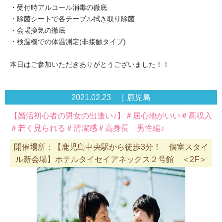
・受付時アルコール消毒の徹底
・除菌シートで各テーブル拭き取り除菌
・会場換気の徹底
・検温機での体温測定(非接触タイプ)
本日はご参加いただきありがとうございました！！
2021.02.23 ｜鹿児島
【婚活初心者の男女の出逢い♪】＃居心地がいい＃高収入
＃若く見られる＃清潔感＃高身長 男性編♪
開催場所：【鹿児島中央駅から徒歩3分！ 個室スタイ
ル新会場】ホテルタイセイアネックス２号館 ＜2F＞