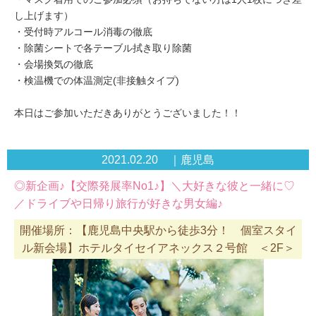
し上げます）
・受付時アルコール消毒の徹底
・除菌シートで各テーブル拭き取り除菌
・会場換気の徹底
・検温機での体温測定(非接触タイプ)
本日はご参加いただきありがとうございました！！
2021.02.20 ｜鹿児島
◎新企画♪【交際発展率No1♪】＼大好きな彼と一緒に♡
／ドライブや日帰り旅行が好きな男女編♪
開催場所：【鹿児島中央駅から徒歩3分！ 個室スタイ
ル新会場】ホテルタイセイアネックス２号館 ＜2F＞