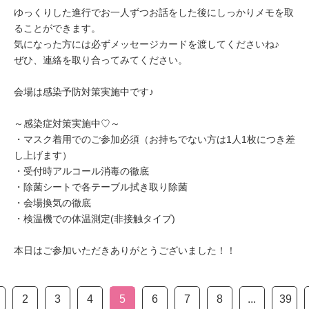
ゆっくりした進行でお一人ずつお話をした後にしっかりメモを取
ることができます。
気になった方には必ずメッセージカードを渡してくださいね♪
ぜひ、連絡を取り合ってみてください。
会場は感染予防対策実施中です♪
～感染症対策実施中♡～
・マスク着用でのご参加必須（お持ちでない方は1人1枚につき差
し上げます）
・受付時アルコール消毒の徹底
・除菌シートで各テーブル拭き取り除菌
・会場換気の徹底
・検温機での体温測定(非接触タイプ)
本日はご参加いただきありがとうございました！！
2
3
4
5
6
7
8
...
39