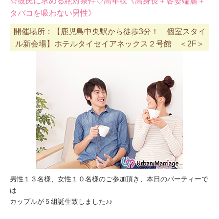
☆彼氏に求める絶対条件♡高年収《高身長＋容姿端麗＋
タバコを吸わない男性》
開催場所：【鹿児島中央駅から徒歩3分！ 個室スタイ
ル新会場】ホテルタイセイアネックス２号館 ＜2F＞
男性１３名様、女性１０名様のご参加頂き、本日のパーティーで
は
カップルが５組誕生致しました♪♪