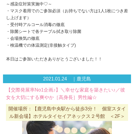
～感染症対策実施中♡～
・マスク着用でのご参加必須（お持ちでない方は1人1枚につき差
し上げます）
・受付時アルコール消毒の徹底
・除菌シートで各テーブル拭き取り除菌
・会場換気の徹底
・検温機での体温測定(非接触タイプ)
本日はご参加いただきありがとうございました！！
2021.01.24 ｜鹿児島
【交際発展率No1企画♪】＼幸せな家庭を築きたい♪／彼
女を大切にする爽やか［高身長］男性編☆
開催場所：【鹿児島中央駅から徒歩3分！ 個室スタイ
ル新会場】ホテルタイセイアネックス２号館 ＜2F＞