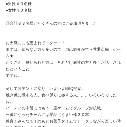
●男性４３名様
●女性４０名様
◎合計８３名様とたくさんの方にご参加頂きました！
お天気ににも恵まれてスタート！
まずは、知らない方が多いので、自己紹介がてら共通点探しゲー
ム★
たくさん、探せられた方は、それだけ異性の方と多くお話しされ
たということ
ですね。
そして各テントに戻り、いよいよBBQ開始。
焼き係に徹する人、食べ係りに徹する人。。。いろいろでした
ね。
パーティの中盤にはもう一度ゲームでグループ対抗戦。
一番になったチームには景品（うまい棒３０本！！！）
仲良くみんなでそのあとお菓子タイムでトークしながら楽しい時