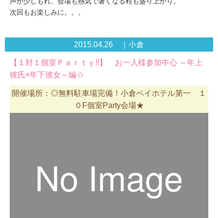
声が少しもれ、会場も熱気で暑くなる程も盛り上がり。
次回もお楽しみに。。。
2015.04.26 ｜小倉
【１対１個室Ｐａｒｔｙ!!】 お一人様参加中心 ～年上
彼氏×年下彼女～編☆
開催場所：◎無料駐車場完備！小倉ベイホテル第一 １
０F個室Party会場★