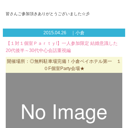
皆さんご参加頂きありがとうございました☆彡
2015.04.26 ｜小倉
【１対１個室Ｐａｒｔｙ!】一人参加限定 結婚意識した
20代後半～30代中心会話重視編
開催場所：◎無料駐車場完備！小倉ベイホテル第一 １
０F個室Party会場★