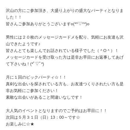
沢山の方にご参加頂き、大盛り上がりの盛大なパーティとなりま
した！！
皆さんご参加ありがとうございますo(*^▽^*)o
男性には２０枚のメッセージカードメを配り、気軽にお友達も沢
山できたようです♪
皆さんとても楽しんでお話されている様子でした（＾O＾）！
メッセージカードを受け取った方は是非お早目にお返事してあげ
て下さいね！(*ﾟ▽ﾟ*)
月に１回のビックパーティ☆！！
真剣な出会いを探されている方も、お友達つくりされたい方も是
非お気軽にご参加ください！
素敵な出会いがあること間違いなしです！
大人気のイベントとなりますのでご予約はお早目に！！
次回は５月３１日（日）13：00～です☆
お楽しみに☆★