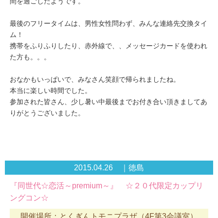
間を過ごしたようです。
最後のフリータイムは、男性女性問わず、みんな連絡先交換タイ
ム！
携帯をふりふりしたり、赤外線で、、メッセージカードを使われ
た方も。。。
おなかもいっぱいで、みなさん笑顔で帰られましたね。
本当に楽しい時間でした。
参加された皆さん、少し暑い中最後までお付き合い頂きましてあ
りがとうございました。
2015.04.26 ｜徳島
『同世代☆恋活～premium～』 ☆２０代限定カップリ
ングコン☆
開催場所：とくぎんトモニプラザ（4F第3会議室）