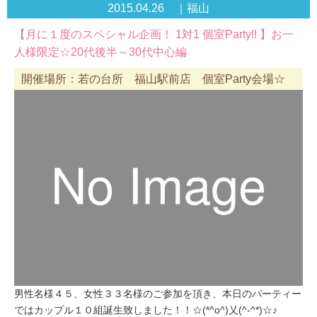
2015.04.26 ｜福山
【月に１度のスペシャル企画！ 1対1 個室Party!! 】お一
人様限定☆20代後半～30代中心編
開催場所：若の台所 福山駅前店 個室Party会場☆
男性名様４５、女性３３名様のご参加を頂き、本日のパーティー
ではカップル１０組誕生致しました！！☆(*^o^)乂(^-^*)☆♪