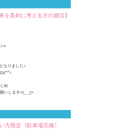
将来を真剣に考える方の婚活】
♪≫
となりました♪
(^^♪
じめ
します<(_ _)>
しい方限定《駐車場完備》