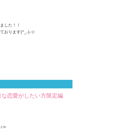
ました！！
ります(^_-)-☆
目な恋愛がしたい方限定編
♪≫