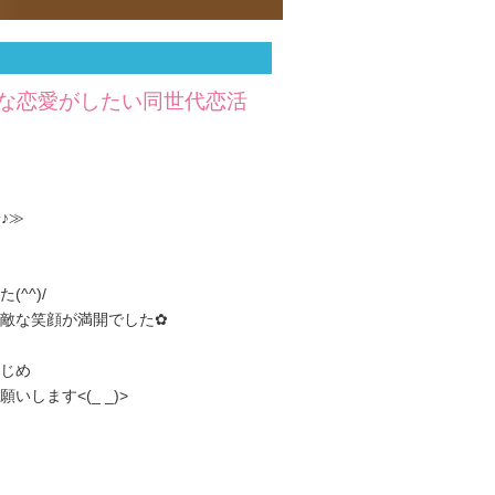
な恋愛がしたい同世代恋活
♪≫
^^)/
敵な笑顔が満開でした✿
じめ
します<(_ _)>