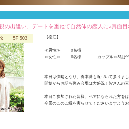
重視の出逢い、デートを重ねて自然体の恋人に♪真面目
【松江】
 5F 503
≪男性≫ 8名様
≪女性≫ 6名様 カップル≪3組(^^
本日は快晴となり、春本番も近づいて参りました(
開始からお話も弾み会場は大盛況！皆さんの素
本日ご参加された皆様、ペアになられた方をは
今回のこのご縁を実らせてくださいますようお願い