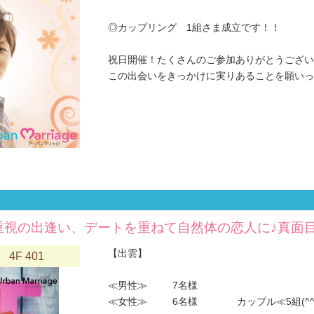
◎カップリング 1組さま成立です！！
祝日開催！たくさんのご参加ありがとうござい
この出会いをきっかけに実りあることを願いってお
重視の出逢い、デートを重ねて自然体の恋人に♪真面
【出雲】
F 401
≪男性≫ 7名様
≪女性≫ 6名様 カップル≪5組(^^