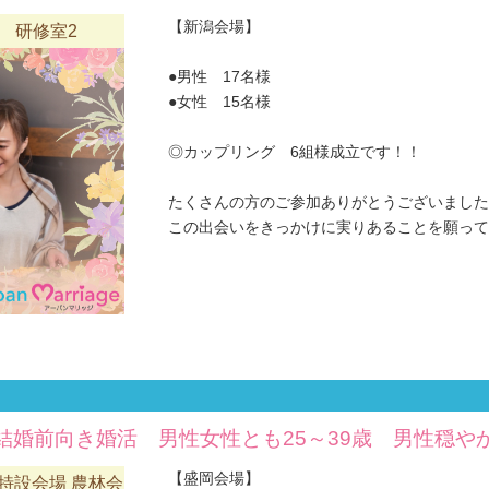
【新潟会場】
 研修室2
●男性 17名様
●女性 15名様
◎カップリング 6組様成立です！！
たくさんの方のご参加ありがとうございました
この出会いをきっかけに実りあることを願ってお
結婚前向き婚活 男性女性とも25～39歳 男性穏や
【盛岡会場】
）特設会場 農林会