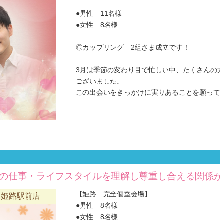
●男性 11名様
●女性 8名様
◎カップリング 2組さま成立です！！
3月は季節の変わり目で忙しい中、たくさんの
ございました。
この出会いをきっかけに実りあることを願ってお
の仕事・ライフスタイルを理解し尊重し合える関係が理
【姫路 完全個室会場】
 姫路駅前店
●男性 8名様
●女性 8名様