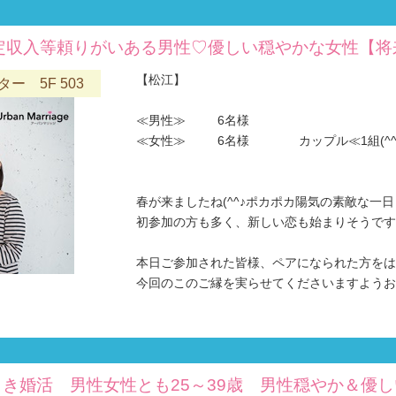
定収入等頼りがいある男性♡優しい穏やかな女性【
【松江】
 5F 503
≪男性≫ 6名様
≪女性≫ 6名様 カップル≪1組(^^
春が来ましたね(^^♪ポカポカ陽気の素敵な一日
初参加の方も多く、新しい恋も始まりそうですね
本日ご参加された皆様、ペアになられた方をは
今回のこのご縁を実らせてくださいますようお願い
き婚活 男性女性とも25～39歳 男性穏やか＆優