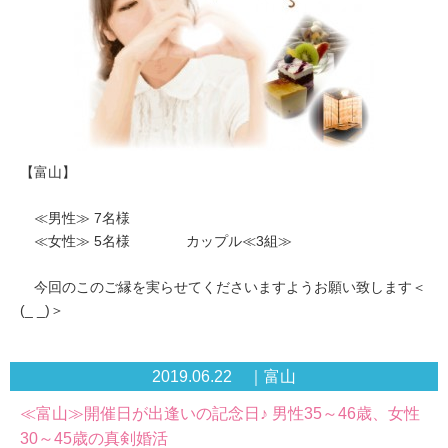
【富山】
≪男性≫ 7名様
≪女性≫ 5名様 カップル≪3組≫
今回のこのご縁を実らせてくださいますようお願い致します＜
(_ _)＞
2019.06.22 ｜富山
≪富山≫開催日が出逢いの記念日♪ 男性35～46歳、女性
30～45歳の真剣婚活