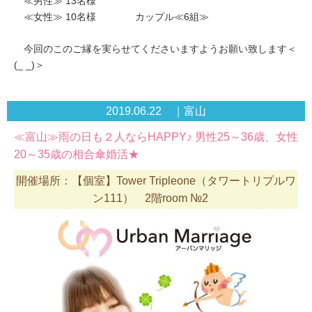
≪男性≫ 13名様
≪女性≫ 10名様 カップル≪6組≫
今回のこのご縁を実らせてくださいますようお願い致します＜
(_ _)＞
2019.06.22 ｜富山
≪富山≫雨の日も２人ならHAPPY♪ 男性25～36歳、女性
20～35歳の相合傘婚活★
開催場所：【個室】Tower Tripleone（タワートリプルワ
ン111） 2階room №2