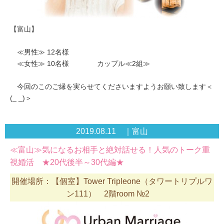
【富山】
≪男性≫ 12名様
≪女性≫ 10名様 カップル≪2組≫
今回のこのご縁を実らせてくださいますようお願い致します＜
(_ _)＞
2019.08.11 ｜富山
≪富山≫気になるお相手と絶対話せる！人気のトーク重
視婚活 ★20代後半～30代編★
開催場所：【個室】Tower Tripleone（タワートリプルワ
ン111） 2階room №2