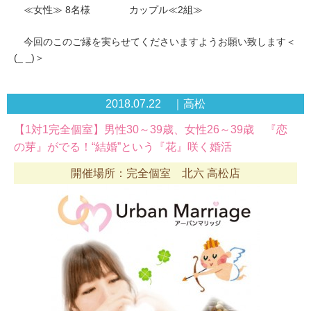
≪女性≫ 8名様 カップル≪2組≫
今回のこのご縁を実らせてくださいますようお願い致します＜
(_ _)＞
2018.07.22 ｜高松
【1対1完全個室】男性30～39歳、女性26～39歳 『恋
の芽』がでる！“結婚”という『花』咲く婚活
開催場所：完全個室 北六 高松店