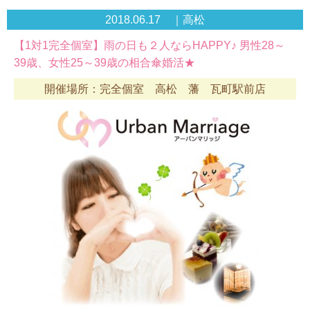
2018.06.17 ｜高松
【1対1完全個室】雨の日も２人ならHAPPY♪ 男性28～
39歳、女性25～39歳の相合傘婚活★
開催場所：完全個室 高松 藩 瓦町駅前店