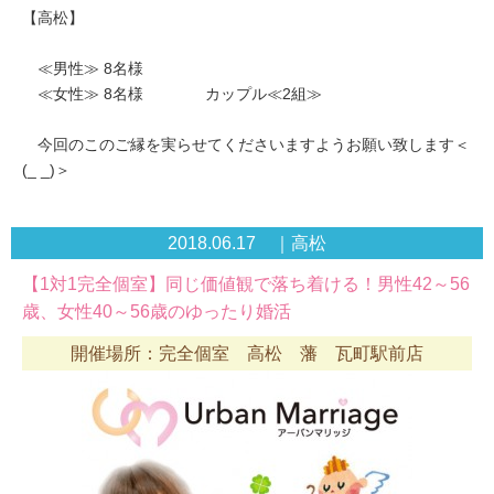
【高松】
≪男性≫ 8名様
≪女性≫ 8名様 カップル≪2組≫
今回のこのご縁を実らせてくださいますようお願い致します＜
(_ _)＞
2018.06.17 ｜高松
【1対1完全個室】同じ価値観で落ち着ける！男性42～56
歳、女性40～56歳のゆったり婚活
開催場所：完全個室 高松 藩 瓦町駅前店