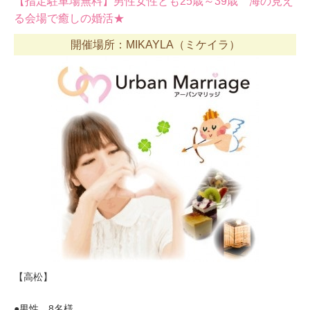
【指定駐車場無料】男性女性とも25歳～39歳 海の見え
る会場で癒しの婚活★
開催場所：MIKAYLA（ミケイラ）
【高松】
●男性 8名様