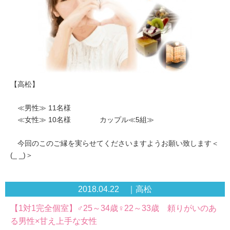
【高松】
≪男性≫ 11名様
≪女性≫ 10名様 カップル≪5組≫
今回のこのご縁を実らせてくださいますようお願い致します＜
(_ _)＞
2018.04.22 ｜高松
【1対1完全個室】♂25～34歳♀22～33歳 頼りがいのあ
る男性×甘え上手な女性