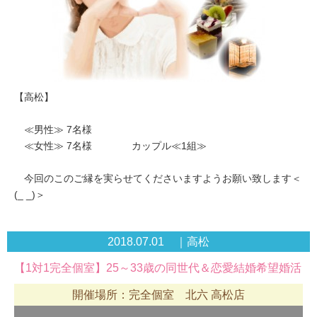
【高松】
≪男性≫ 7名様
≪女性≫ 7名様 カップル≪1組≫
今回のこのご縁を実らせてくださいますようお願い致します＜
(_ _)＞
2018.07.01 ｜高松
【1対1完全個室】25～33歳の同世代＆恋愛結婚希望婚活
開催場所：完全個室 北六 高松店