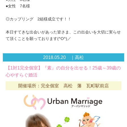
●女性 7名様
◎カップリング 2組様成立です！！
本日すてきな出会いがあった皆さま、この出会いを大切に実らせ
て頂くことを願っております(^O^)／
2018.05.20 ｜高松
【1対1完全個室】『素』の自分を出せる！25歳～39歳の
心やすらぐ婚活
開催場所：完全個室 高松 藩 瓦町駅前店