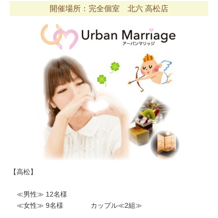
開催場所：完全個室 北六 高松店
【高松】
≪男性≫ 12名様
≪女性≫ 9名様 カップル≪2組≫