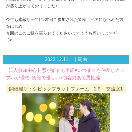
が盛り上がっておりました♪
今年も素敵な一年に♪本日ご参加された皆様、ペアになられた方
をはじめ
今回のこのご縁を実らせてくださいますようお願いします<(_
_)>
2022.12.11 ｜周南
【1人参加中心】恋が始まる季節♥いつまでも仲良しカッ
プルが理想♪笑顔で優しい♪包容力ある男性編
開催場所：シビックプラットフォーム 2Ｆ 交流室1