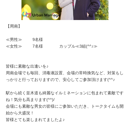
【周南】
≪男性≫ 9名様
≪女性≫ 7名様 カップル≪3組(^^♪≫
皆様に素敵な出逢いを♪
周南会場でも毎回、消毒液設置、会場の常時換気など、対策もし
っかりと行っておりますので、安心してご参加頂けます(^^♪
駅から続く並木道も綺麗なイルミネーションに包まれて素敵です
ね！気分も高まります(^^)/
会場にも素敵な男女の皆様にご参加いただき、トークタイムも開
始から大盛況！
皆様とても楽しまれてましたよ♪