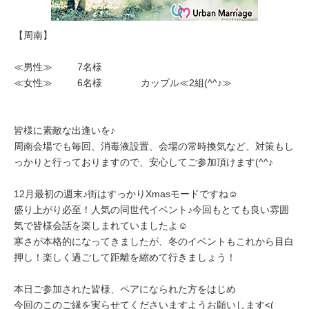
【周南】
≪男性≫ 7名様
≪女性≫ 6名様 カップル≪2組(^^♪≫
皆様に素敵な出逢いを♪
周南会場でも毎回、消毒液設置、会場の常時換気など、対策もし
っかりと行っておりますので、安心してご参加頂けます(^^♪
12月最初の週末♪街はすっかりXmasモードですね☺
盛り上がり必至！人気の同世代イベント♪今回もとても良い雰囲
気で皆様会話を楽しまれていましたよ☺
寒さが本格的になってきましたが、冬のイベントもこれから目白
押し！楽しく過ごして距離を縮めて行きましょう！
本日ご参加された皆様、ペアになられた方をはじめ
今回のこのご縁を実らせてくださいますようお願いします<(_