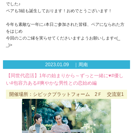
でした♪
ペアも3組も誕生しております！おめでとうございます！
今年も素敵な一年に♪本日ご参加された皆様、ペアになられた方
をはじめ
今回のこのご縁を実らせてくださいますようお願いします<(_
_)>
2023.01.09 ｜周南
【同世代恋活】1年の始まりから～ずっと一緒に♥#優し
い#包容力ある#爽やかな男性との恋始め編
開催場所：シビックプラットフォーム 2Ｆ 交流室1