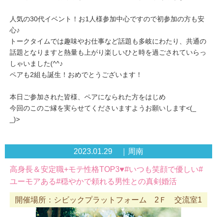
人気の30代イベント！お1人様参加中心ですので初参加の方も安
心♪
トークタイムでは趣味やお仕事など話題も多岐にわたり、共通の
話題となりますと熱量も上がり楽しいひと時を過ごされていらっ
しゃいました(^^♪
ペアも2組も誕生！おめでとうございます！
本日ご参加された皆様、ペアになられた方をはじめ
今回のこのご縁を実らせてくださいますようお願いします<(_
_)>
2023.01.29 ｜周南
高身長＆安定職+モテ性格TOP3♥#いつも笑顔で優しい#
ユーモアある#穏やかで頼れる男性との真剣婚活
開催場所：シビックプラットフォーム 2Ｆ 交流室1