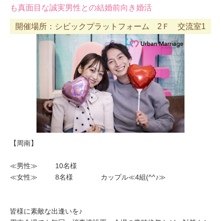
も真面目な誠実男性との結婚前向き婚活
開催場所：シビックプラットフォーム 2Ｆ 交流室1
【周南】
≪男性≫ 10名様
≪女性≫ 8名様 カップル≪4組(^^♪≫
皆様に素敵な出逢いを♪