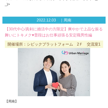
_)>
2022.12.03 ｜周南
【30代中心/真剣に婚活中の方限定】爽やかで上品な振る
舞いにトキメク♥普段はお仕事頑張る安定職男性編
開催場所：シビックプラットフォーム 2Ｆ 交流室1
【周南】