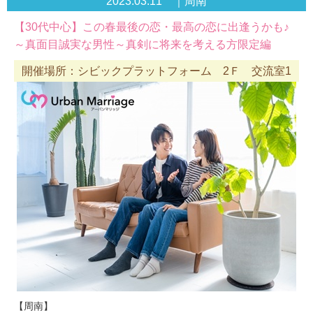
2023.03.11 ｜周南
【30代中心】この春最後の恋・最高の恋に出逢うかも♪
～真面目誠実な男性～真剣に将来を考える方限定編
開催場所：シビックプラットフォーム 2Ｆ 交流室1
【周南】