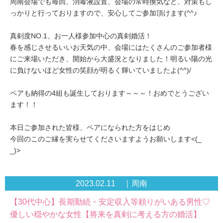
周南会場でも毎回、消毒液設置、会場の常時換気など、対策もし
っかりと行っておりますので、安心してご参加頂けます(^^♪
真剣度NO.1、お一人様参加中心の真剣婚活！
春を感じさせるいいお天気の中、会場にはたくさんのご参加者様
にご来場いただき、開始から大盛況となりました！明るい陽の光
に負けないほど女性の笑顔が明るく輝いていましたよ(^^)/
ペアも納得の4組も誕生しております～～～！おめでとうござい
ます！！
本日ご参加された皆様、ペアになられた方をはじめ
今回のこのご縁を実らせてくださいますようお願いします<(_
_)>
2023.02.11 ｜周南
【30代中心】長期勤続・安定収入等頼りがいある男性♡
優しい穏やかな女性【将来を真剣に考える方の婚活】