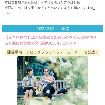
本日ご参加された皆様、ペアになられた方をはじめ
今回のこのご縁を実らせてくださいますようお願いします<(_
_)>
2022.12.03 ｜周南
【完全同世代】12月は素敵な出逢いの季節♪恋愛前向き
＆真面目な男女の恋活編#2023年は2人で♥
開催場所：シビックプラットフォーム 2Ｆ 交流室1