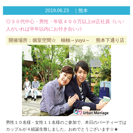
2019.06.23 ｜熊本
◎３０代中心・男性・年収４００万以上or正社員《いい
人がいれば半年以内にお付き合い♪》
開催場所：個室空間☆ 柚柚～yuyu～ 熊本下通り店
男性１０名様・女性１１名様のご参加で、本日のパーティーでは
カップルが４組誕生致しました。おめでとうございます☆★