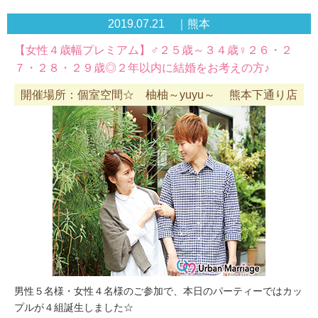
2019.07.21 ｜熊本
【女性４歳幅プレミアム】♂２５歳～３４歳♀２６・２
７・２８・２９歳◎２年以内に結婚をお考えの方♪
開催場所：個室空間☆ 柚柚～yuyu～ 熊本下通り店
男性５名様・女性４名様のご参加で、本日のパーティーではカッ
プルが４組誕生しました☆