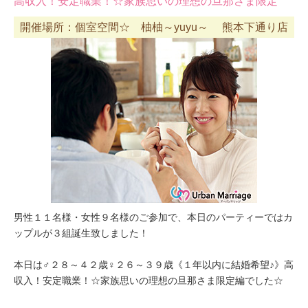
高収入！安定職業！☆家族思いの理想の旦那さま限定
開催場所：個室空間☆ 柚柚～yuyu～ 熊本下通り店
男性１１名様・女性９名様のご参加で、本日のパーティーではカ
ップルが３組誕生致しました！
本日は♂２８～４２歳♀２６～３９歳《１年以内に結婚希望♪》高
収入！安定職業！☆家族思いの理想の旦那さま限定編でした☆