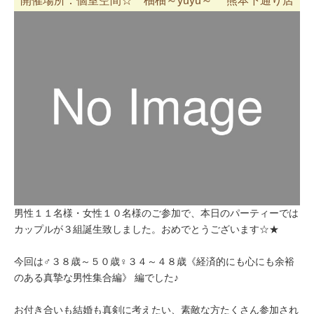
開催場所：個室空間☆ 柚柚～yuyu～ 熊本下通り店
男性１１名様・女性１０名様のご参加で、本日のパーティーでは
カップルが３組誕生致しました。おめでとうございます☆★
今回は♂３８歳～５０歳♀３４～４８歳《経済的にも心にも余裕
のある真摯な男性集合編》 編でした♪
お付き合いも結婚も真剣に考えたい、素敵な方たくさん参加され