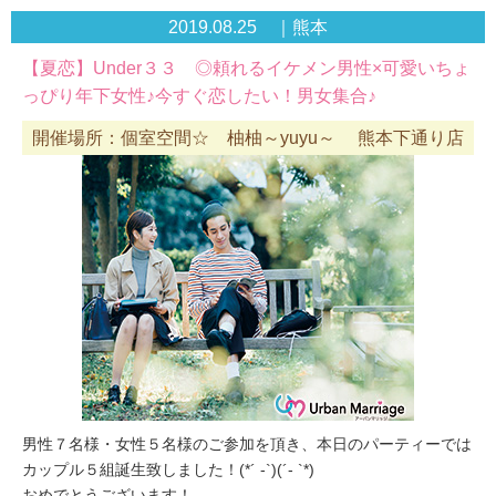
2019.08.25 ｜熊本
【夏恋】Under３３ ◎頼れるイケメン男性×可愛いちょ
っぴり年下女性♪今すぐ恋したい！男女集合♪
開催場所：個室空間☆ 柚柚～yuyu～ 熊本下通り店
男性７名様・女性５名様のご参加を頂き、本日のパーティーでは
カップル５組誕生致しました！(*´ -`)(´- `*)
おめでとうございます！