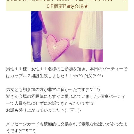
０F個室Party会場★
男性１１様・女性１１名様のご参加を頂き、本日のパーティーで
はカップル２組誕生致しました！！☆(*^o^)乂(^-^*）
男女とも初参加の方が非常に多かったです(*´∇｀*)
皆さん会場の雰囲気にもすぐに慣れれていました♪個室パーティ
ーで人目を気にせずにお話できたみたいです☆
お話も盛り上がっていましたヽ(=´▽`=)ﾉ
メッセージカードも積極的に交換されて素敵な出逢いがあったよ
うです(*￣∇￣*)