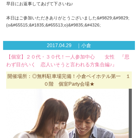
早目にお返事してあげて下さいね♪
本日はご参加いただきありがとうございました&#9829;&#9829;
(o&#65515;&#1835;&#65513;o)&#9835;&#4326;
2017.04.29 ｜小倉
【個室】２０代・３０代！一人参加中心 女性 『思
わず目がいく 恋人いそうと言われる方集合編♪』
開催場所：◎無料駐車場完備！小倉ベイホテル第一 １
０階 個室Party会場★