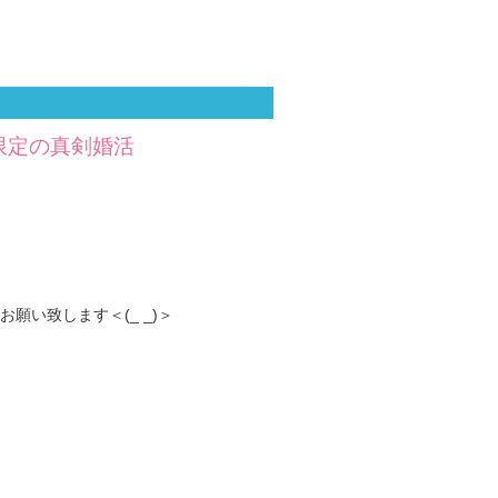
歳限定の真剣婚活
い致します＜(_ _)＞