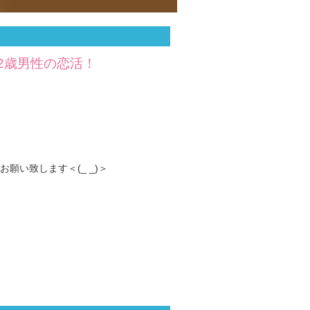
32歳男性の恋活！
い致します＜(_ _)＞