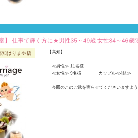
室】 仕事で輝く方に★男性35～49歳 女性34～46
【高知】
高知はりまや橋
≪男性≫ 11名様
≪女性≫ 9名様 カップル≪4組≫
今回のこのご縁を実らせてくださいますようお願