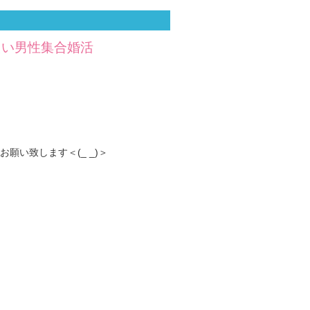
たい男性集合婚活
い致します＜(_ _)＞