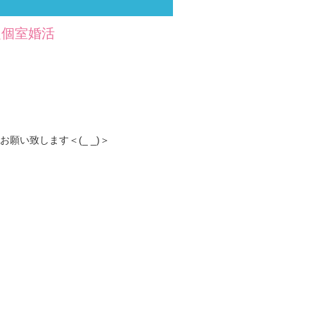
定個室婚活
い致します＜(_ _)＞