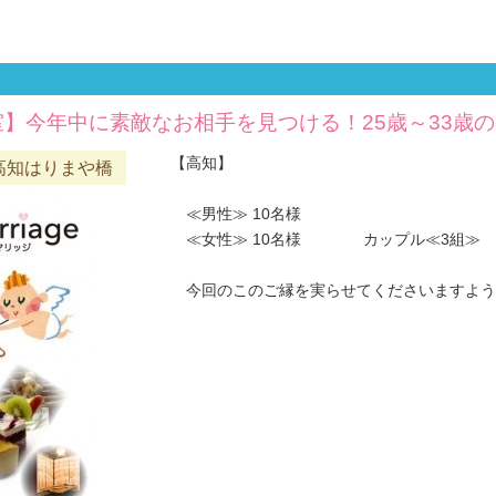
室】今年中に素敵なお相手を見つける！25歳～33歳
【高知】
高知はりまや橋
≪男性≫ 10名様
≪女性≫ 10名様 カップル≪3組≫
今回のこのご縁を実らせてくださいますようお願